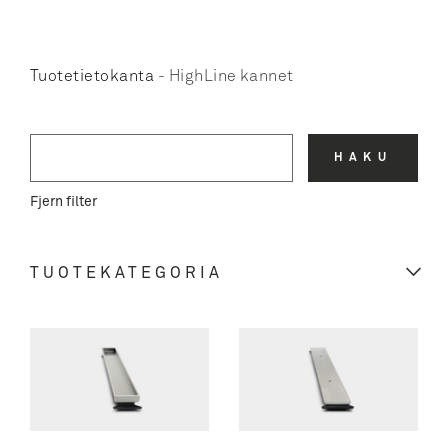
Tuotetietokanta
-
HighLine kannet
HAKU
Fjern filter
TUOTEKATEGORIA
REFRAME COLLECTION
GLASSLINE
ClassicLine kehykset
KULMAKAIVOT
ClassicLine ritilät
ClassicLine kehykset
LINJALATTIAKAIVOT
GlassLine suihkuseinät