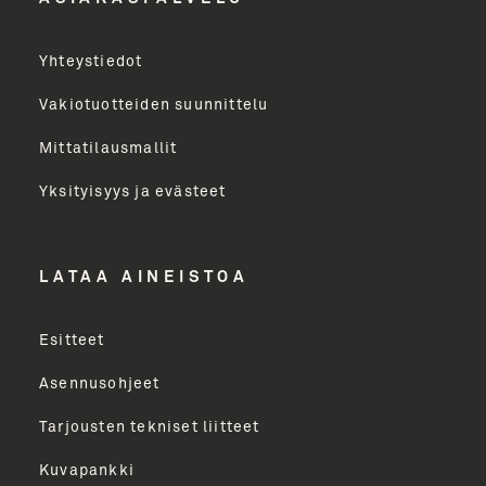
Yritys
Yhteystiedot
Email Address
Vakiotuotteiden suunnittelu
Mittatilausmallit
Toimenkuva
Yksityisyys ja evästeet
LÄHETÄ
LATAA AINEISTOA
Esitteet
Asennusohjeet
Tarjousten tekniset liitteet
Kuvapankki