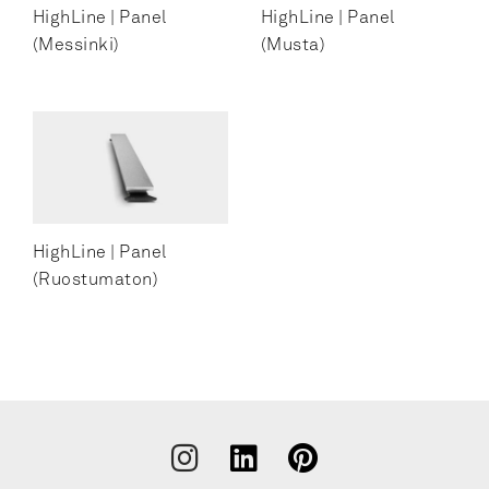
Suihkulastat
HighLine | Panel
HighLine | Panel
(Messinki)
(Musta)
WC-harjatelineet, lattialle
WC-harjatelineet, seinäkiinnitys
WC-paperitelineet
WC-varapaperitelineet
HighLine | Panel
(Ruostumaton)