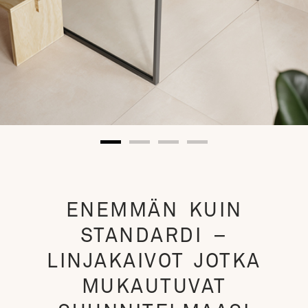
MITTATILAUSKAIVO
Persoonallinen HighLine
ENEMMÄN KUIN
Colour
STANDARDI –
LINJAKAIVOT JOTKA
MUKAUTUVAT