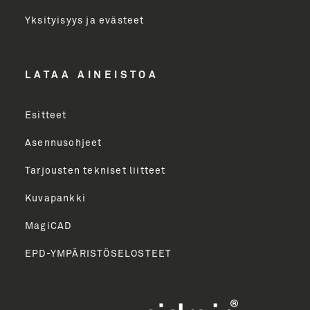
Toimenkuva
Yksityisyys ja evästeet
LÄHETÄ
LATAA AINEISTOA
Esitteet
Asennusohjeet
Tarjousten tekniset liitteet
Kuvapankki
MagiCAD
EPD-YMPÄRISTÖSELOSTEET
English
Norsk Bokmål