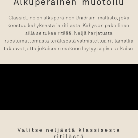
Alkuperäinen muotoilu
ClassicLine on alkuperäinen Unidrain-mallisto, joka
koostuu kehyksestä ja ritilästä. Kehys on pakollinen,
sillä se tukee ritilää.
Neljä
harjatusta
ruostumattomasta teräksestä valmistettua ritilämallia
takaavat, että jokaiseen makuun löytyy sopiva ratkaisu.
Valitse neljästä klassisesta
ritilästä