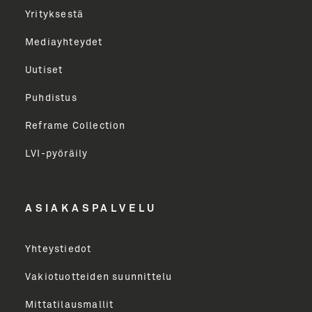
Tarjoamme sinulle parhaat sisällöt, vinkit, uutiset
Yrityksestä
ja paljon muuta. Lähetämme uutiskirjeen n. 6
Mediayhteydet
kertaa vuodessa. Voit perua uutiskirjeen tilauksen
milloin tahansa.
Uutiset
Puhdistus
Sukunimi
Reframe Collection
LVI-pyöräily
Etunimi
ASIAKASPALVELU
Yritys
Yhteystiedot
Email Address
Vakiotuotteiden suunnittelu
Mittatilausmallit