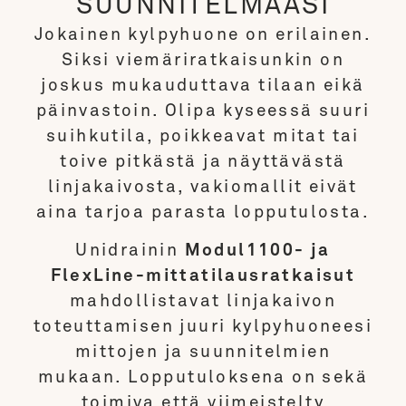
SUUNNITELMAASI
Jokainen kylpyhuone on erilainen.
Siksi viemäriratkaisunkin on
joskus mukauduttava tilaan eikä
päinvastoin. Olipa kyseessä suuri
suihkutila, poikkeavat mitat tai
toive pitkästä ja näyttävästä
linjakaivosta, vakiomallit eivät
aina tarjoa parasta lopputulosta.
Unidrainin
Modul1100- ja
FlexLine-mittatilausratkaisut
mahdollistavat linjakaivon
toteuttamisen juuri kylpyhuoneesi
mittojen ja suunnitelmien
mukaan. Lopputuloksena on sekä
toimiva että viimeistelty