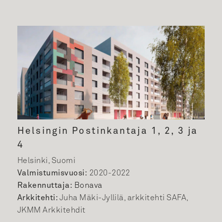
Helsingin Postinkantaja 1, 2, 3 ja
4
Helsinki, Suomi
Valmistumisvuosi:
2020-2022
Rakennuttaja:
Bonava
Arkkitehti:
Juha Mäki-Jyllilä, arkkitehti SAFA,
JKMM Arkkitehdit