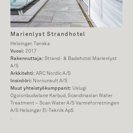
Marienlyst Strandhotel
Helsingør, Tanska
Vuosi:
2017
Rakennuttaja:
Strand- & Badehotel Marienlyst
A/S
Arkkitehti:
ARC Nordic A/S
Insinööri:
Norcunsult A/S
Muut yhteistyökumppanit:
Uslugi
Ogoionbudwlane Karbud, Scandinavian Water
Treatment – Scan Water A/S Varmeforretningen
A/S Helsingør El-Teknik ApS
.