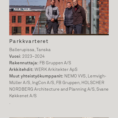
Parkkvarteret
Ballerupissa, Tanska
Vuosi
: 2023–2024
Rakennuttaja:
FB Gruppen A/S
Arkkitehdit:
WERK Arkitekter ApS
Muut yhteistyökumppanit:
NEMO VVS, Lemvigh-
Müller A/S, IngCon A/S, FB Gruppen, HOLSCHER
NORDBERG Architecture and Planning A/S, Svane
Køkkenet A/S
.