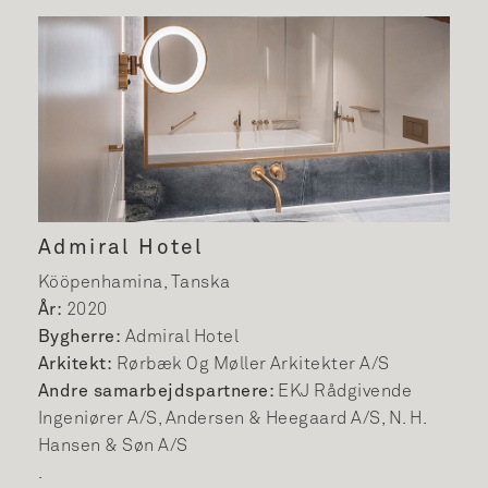
Admiral Hotel
Kööpenhamina, Tanska
År:
2020
Bygherre:
Admiral Hotel
Arkitekt:
Rørbæk Og Møller Arkitekter A/S
Andre samarbejdspartnere:
EKJ Rådgivende
Ingeniører A/S, Andersen & Heegaard A/S, N. H.
Hansen & Søn A/S
.