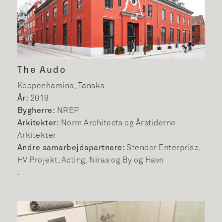
The Audo
Kööpenhamina, Tanska
År:
2019
Bygherre:
NREP
Arkitekter:
Norm Architects og Årstiderne
Arkitekter
Andre samarbejdspartnere:
Stender Enterprise,
HV Projekt, Acting, Niras og By og Havn
.