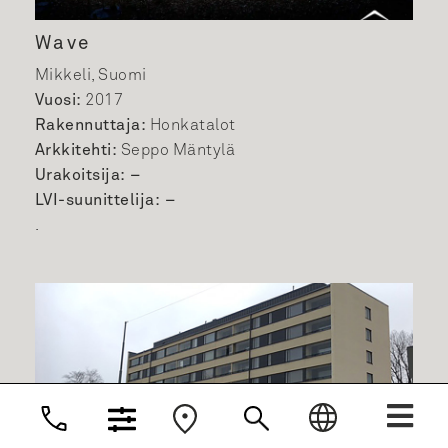
Wave
Mikkeli, Suomi
Vuosi:
2017
Rakennuttaja:
Honkatalot
Arkkitehti:
Seppo Mäntylä
Urakoitsija: –
English
LVI-suunittelija: –
.
Norsk Bokmål
Svenska
Dansk
Deutsch
Nederlands
Suomi