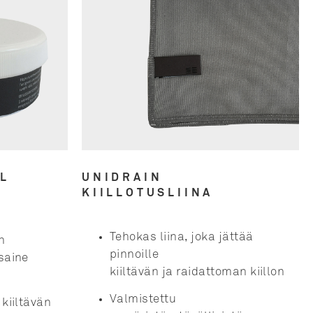
L
UNIDRAIN
KIILLOTUSLIINA
Tehokas liina, joka jättää
n
pinnoille
usaine
kiiltävän
ja
rai
d
attoman kiillon
V
almistettu
 kiiltävän