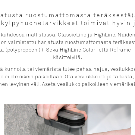
jatusta ruostumattomasta teräksestä(A
a kylpyhuonetarvikkeet toimivat hyvin
na kahdessa
mallistossa
: ClassicLine ja HighLine.
Näide
t on valmistettu
harjatusta ruostumattomasta teräksest
sta
(polypropeeni) ).
Sekä HighLine Color- että Reframe 
käsittelyllä.
edä kunnolla tai viemäristä tulee pahaa hajua, vesilukkoa
ei ole oikein paikoillaan. Ota vesilukko irti ja tarkista,
en levyinen väli. Aseta vesilukko paikoilleen viemärika