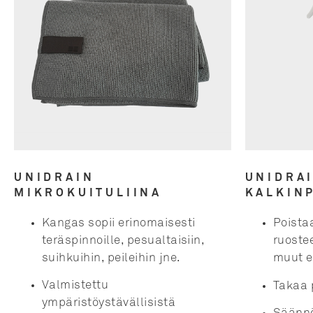
UNIDRAIN
UNIDRA
MIKROKUITULIINA
KALKIN
Kangas sopii erinomaisesti
Poista
teräspinnoille,
pesualtaisiin,
ruoste
suihkuihin
, peileihin jne.
muut 
Valmistettu
Takaa p
ympäristöystävällisistä