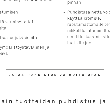
llinen käyttö estää uuden
pinnan
Puhdistusainetta vo
stumisen
käyttää kromille,
llä väriaineita tai
ruostumattomalle ter
eita
nikkelille, alumiinille
emalille, keramiikalle,
itse suojakäsineitä
laatoille jne.
ympäristöystävällinen ja
oava
LATAA PUHDISTUS JA HOITO OPAS
rain tuotteiden puhdistus ja 