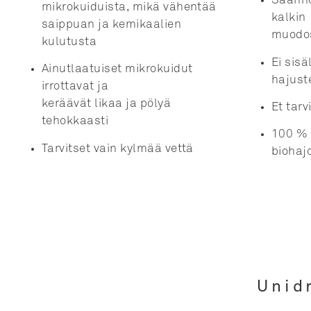
Säännö
mikrokuiduista, mikä vähentää
kalkin
saippuan ja kemikaalien
muodo
kulutusta
Ei sisä
Ainutlaatuiset mikrokuidut
hajust
irrottavat ja
keräävät likaa ja pölyä
Et tarv
tehokkaasti
100 % 
Tarvitset vain kylmää vettä
biohaj
Unid