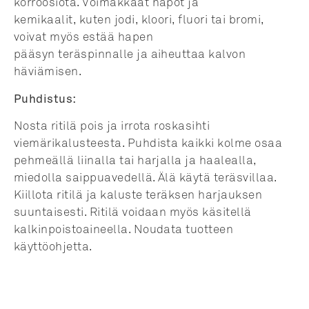
korroosiota. Voimakkaat hapot ja
kemikaalit, kuten jodi, kloori, fluori tai bromi,
voivat myös estää hapen
pääsyn teräspinnalle ja aiheuttaa kalvon
häviämisen.
Puhdistus:
Nosta ritilä pois ja irrota roskasihti
viemärikalusteesta. Puhdista kaikki kolme osaa
pehmeällä liinalla tai harjalla ja haalealla,
miedolla saippuavedellä. Älä käytä teräsvillaa.
Kiillota ritilä ja kaluste teräksen harjauksen
suuntaisesti. Ritilä voidaan myös käsitellä
kalkinpoistoaineella. Noudata tuotteen
käyttöohjetta.