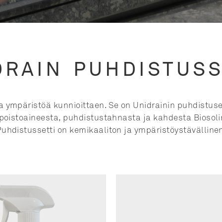
DRAIN PUHDISTUSS
 ympäristöä kunnioittaen. Se on Unidrainin puhdistuse
npoistoaineesta, puhdistustahnasta ja kahdesta Biosolin
uhdistussetti on kemikaaliton ja ympäristöystävälline