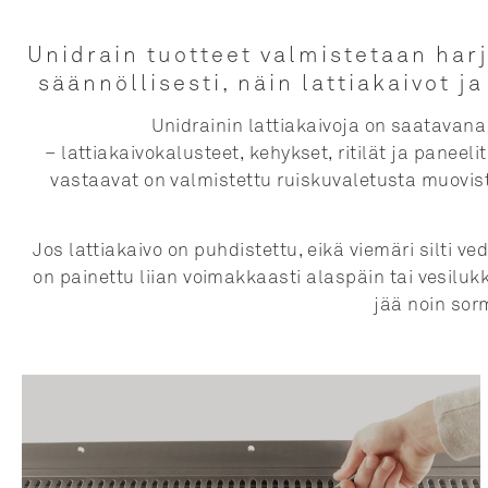
Unidrain tuotteet valmistetaan har
säännöllisesti, näin lattiakaivot j
Unidrainin lattiakaivoja on saatava
– lattiakaivokalusteet, kehykset, ritilät ja paneeli
vastaavat on valmistettu ruiskuvaletusta muovi
Jos lattiakaivo on puhdistettu, eikä viemäri silti v
on painettu liian voimakkaasti alaspäin tai vesilukko 
jää noin sorm