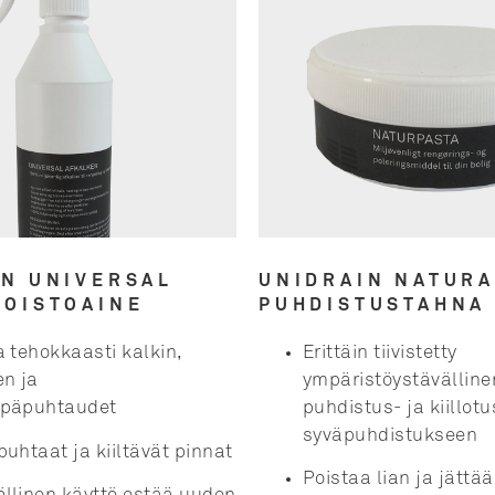
UNIDRAIN NATURA
IN UNIVERSAL
PUHDISTUSTAHNA
POISTOAINE
Erittäin tiivistetty
a tehokkaasti kalkin,
ympäristöystävälline
en ja
puhdistus- ja kiillot
epäpuhtaudet
syväpuhdistukseen
uhtaat ja kiiltävät pinnat
Poistaa lian ja jättää