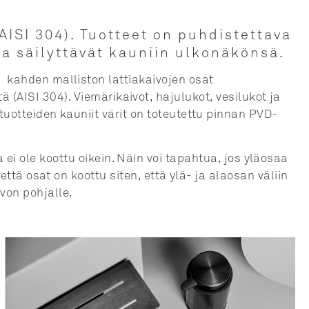
ISI 304). Tuotteet on puhdistettava
 ja säilyttävät kauniin ulkonäkönsä.
n k
ahden
malliston lattiakaivojen osat
ä (AISI 304
). Viemärikaivot, hajulukot, vesilukot ja
-tuotteiden
kauniit värit on toteutettu pinnan PVD-
 ei ole koottu oikein. Näin voi tapahtua, jos yläosaa
 että osat on koottu siten, että ylä- ja alaosan väliin
ivon pohjalle.