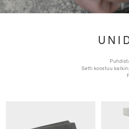
UNI
Puhdista
Setti koostuu kalki
P