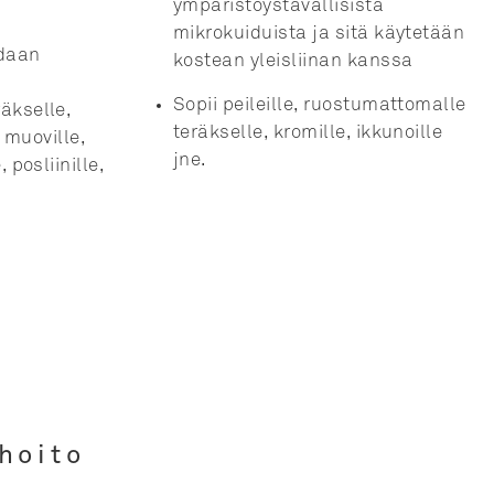
ympäristöystävällisistä
mikrokuiduista ja sitä käytetään
idaan
kostean yleisliinan kanssa
Sopii peileille, ruostumattomalle
äkselle,
teräkselle, kromille, ikkunoille
, muoville,
jne.
 posliinille,
hoito