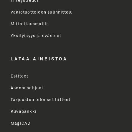
Yhteystiedot
Email Address
Vakiotuotteiden suunnittelu
Mittatilausmallit
Toimenkuva
Yksityisyys ja evästeet
LÄHETÄ
LATAA AINEISTOA
Esitteet
Asennusohjeet
Tarjousten tekniset liitteet
Kuvapankki
MagiCAD