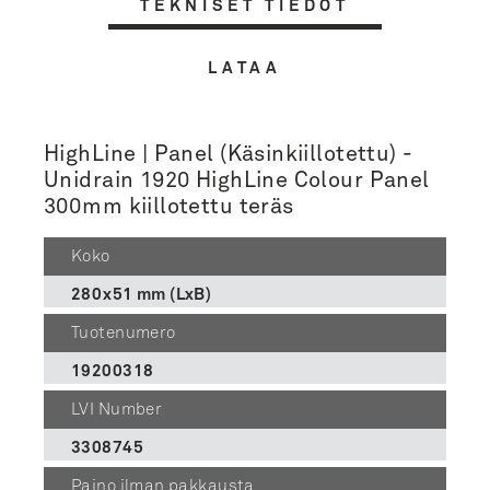
TEKNISET TIEDOT
LATAA
HighLine | Panel (Käsinkiillotettu) -
Unidrain 1920 HighLine Colour Panel
300mm kiillotettu teräs
Koko
280x51 mm (LxB)
Tuotenumero
19200318
LVI Number
3308745
Paino ilman pakkausta