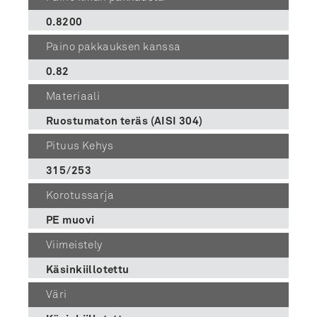
0.8200
Paino pakkauksen kanssa
0.82
Materiaali
Ruostumaton teräs (AISI 304)
Pituus Kehys
315/253
Korotussarja
PE muovi
Viimeistely
Käsinkiillotettu
Väri