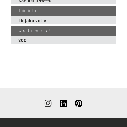
Käsinkiillotettu
Toiminto
Linjakaivolle
Ulostulon mitat
300
Liity
uutiskirjeen