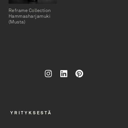
Reframe Collection
Hammasharjamuki
(Musta)
Liity
uutiskirjeen
tilaajaksi
YRITYKSESTÄ
Uutiskirjeen tilaajana saat tietoa Unidrainin
tuotevalikoimasta uutiskirjeemme kautta.