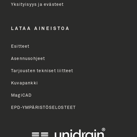
Yksityisyys ja evästeet
LÄHETÄ
LATAA AINEISTOA
Esitteet
Asennusohjeet
Tarjousten tekniset liitteet
Kuvapankki
MagiCAD
EPD-YMPÄRISTÖSELOSTEET
English
Norsk Bokmål
Svenska