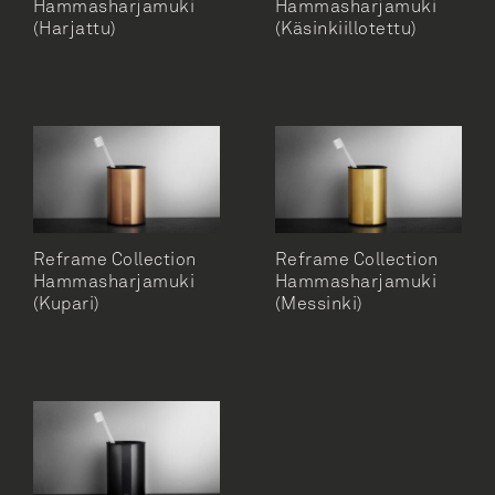
Hammasharjamuki
Hammasharjamuki
WC-harjatelineet, lattialle
(Harjattu)
(Käsinkiillotettu)
WC-harjatelineet, seinäkiinnitys
WC-paperitelineet
WC-varapaperitelineet
Reframe Collection
Reframe Collection
Hammasharjamuki
Hammasharjamuki
(Kupari)
(Messinki)