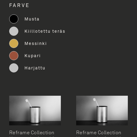
FARVE
Hammasharjamuki
Musta
Poljinroskakori
Kiillotettu teräs
Pyyhekoukut 2 kpl
Messinki
Pyyhetangot
Kupari
Roskapussit
Harjattu
Saippua-annostelijat, seinäkiinnitys
Saippua-annostelijat, seinäkiinnitys
Saippuahyllyt
Saippuahyllyt ja suihkulastat
Saippuahyllyt, kulma
Suihkulastat
Reframe Collection
Reframe Collection