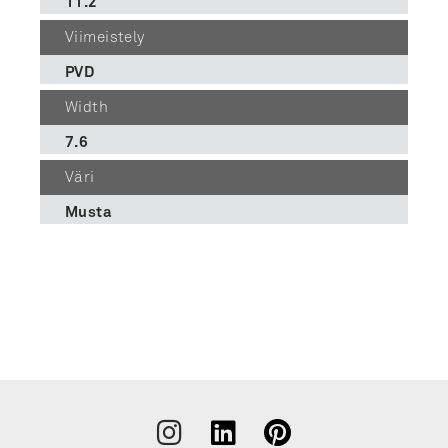
11.2
Viimeistely
PVD
Width
7.6
Väri
Musta