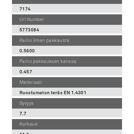
7174
LVI Number
5773084
Paino ilman pakkausta
0.5600
Paino pakkauksen kanssa
0.457
Materiaali
Ruostumaton teräs EN 1.4301
Syvyys
7.7
Korkeus