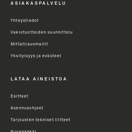
ASIAKASPALVELU
Yritys
Yhteystiedot
Email Address
Vakiotuotteiden suunnittelu
Mittatilausmallit
Toimenkuva
Yksityisyys ja evästeet
LÄHETÄ
LATAA AINEISTOA
Esitteet
Asennusohjeet
Tarjousten tekniset liitteet
Kuvapankki