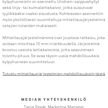
kylpyhuoneisiin on asennettu Unidrain-saippuahyllyt
sekä linja- tai kulmalattiakaivot, jotka sulautuvat
tyylikkääksi osaksi sisustusta. Kohteeseen asennettiin
myös yksilöllisesti suunniteltuja mittatilausjärjestelmiä
ostajien toiveiden mukaisesti.
Mittatilausjärjestelmämme ovat joustava ratkaisu, joka
voidaan mitoittaa 10 mm:n tarkkuudella. Järjestelmä
koostuu useista lattiakaivoista, jotta saavutetaan
toivottu pituus. Se avaa täysin uusia mahdollisuuksia
kylpyhuoneen suunnitteluun.
Tutustu mittatilausjärjestelmien mahdollisuuksiin tästä
MEDIAN YHTEYSHENKILÖ
Tanja Stade, Marketing Manager