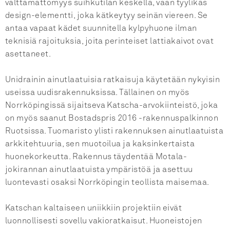
välttämättömyys suihkutilan keskellä, vaan tyylikäs
design-elementti, joka kätkeytyy seinän viereen. Se
antaa vapaat kädet suunnitella kylpyhuone ilman
teknisiä rajoituksia, joita perinteiset lattiakaivot ovat
asettaneet.
Unidrainin ainutlaatuisia ratkaisuja käytetään nykyisin
useissa uudisrakennuksissa. Tällainen on myös
Norrköpingissä sijaitseva Katscha-arvokiinteistö, joka
on myös saanut Bostadspris 2016 -rakennuspalkinnon
Ruotsissa. Tuomaristo ylisti rakennuksen ainutlaatuista
arkkitehtuuria, sen muotoilua ja kaksinkertaista
huonekorkeutta. Rakennus täydentää Motala-
jokirannan ainutlaatuista ympäristöä ja asettuu
luontevasti osaksi Norrköpingin teollista maisemaa.
Katschan kaltaiseen uniikkiin projektiin eivät
luonnollisesti sovellu vakioratkaisut. Huoneistojen