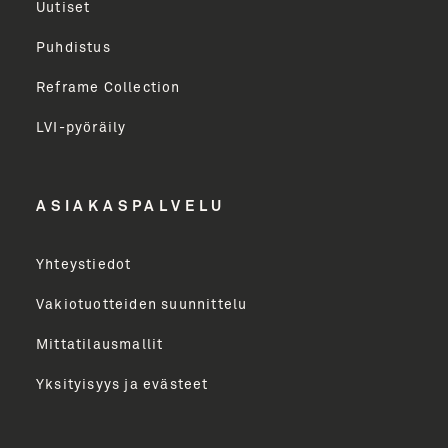
Uutiset
Puhdistus
Sukunimi
Reframe Collection
LVI-pyöräily
Etunimi
ASIAKASPALVELU
Yritys
Yhteystiedot
Email Address
Vakiotuotteiden suunnittelu
Mittatilausmallit
Toimenkuva
Yksityisyys ja evästeet