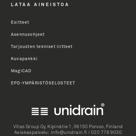
LÄHETÄ
LATAA AINEISTOA
Esitteet
Asennusohjeet
Tarjousten tekniset liitteet
Kuvapankki
MagiCAD
EPD-YMPÄRISTÖSELOSTEET
English
Norsk Bokmål
Svenska
Dansk
Vitas Group Oy, Kipinätie 1, 06150 Porvoo, Finland
Asiakaspalvelu:
info@unidrain.fi
/
020 778 9030
Deutsch