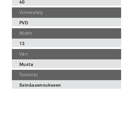
40
Viimeistely
PVD
Width
13
Väri
Musta
Toiminto
Seinäasennukseen