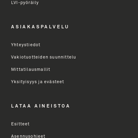
LVI-pyöräily
Etunimi
ASIAKASPALVELU
Yritys
Yhteystiedot
Email Address
Vakiotuotteiden suunnittelu
Mittatilausmallit
Toimenkuva
Yksityisyys ja evästeet
LÄHETÄ
LATAA AINEISTOA
Esitteet
Asennusohjeet