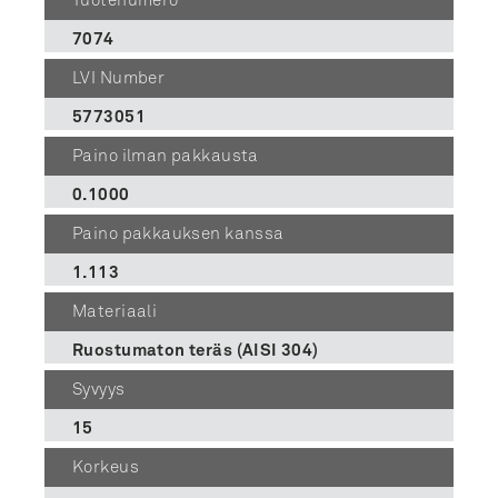
Tuotenumero
7074
LVI Number
5773051
Paino ilman pakkausta
0.1000
Paino pakkauksen kanssa
1.113
Materiaali
Ruostumaton teräs (AISI 304)
Syvyys
15
Korkeus