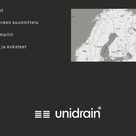
ot
Toimenk
evalikoimasta uutiskirjeemme
uutiset ja paljon muuta.
eiden suunnittelu
perua uutiskirjeen tilauksen
mallit
LÄ
 ja evästeet