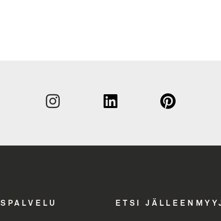
Sukunim
Etunimi
Yritys
Email A
ASPALVELU
ETSI JÄLLEENMYY