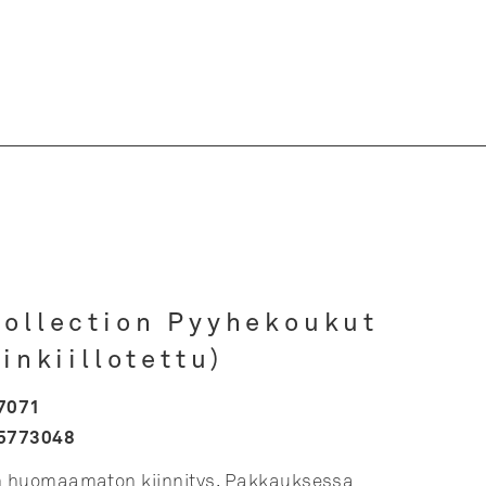
ollection Pyyhekoukut
inkiillotettu)
7071
5773048
n huomaamaton kiinnitys. Pakkauksessa