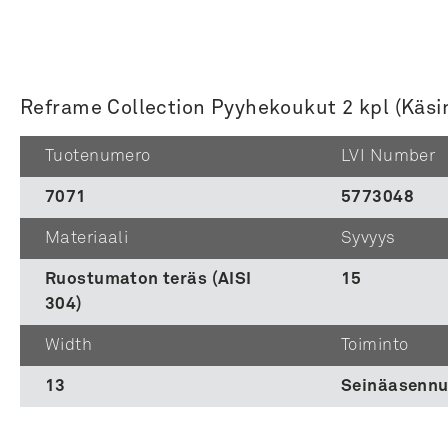
Reframe Collection Pyyhekoukut 2 kpl (Käsink
Tuotenumero
LVI Number
7071
5773048
Materiaali
Syvyys
Ruostumaton teräs (AISI
15
304)
Width
Toiminto
13
Seinäasenn