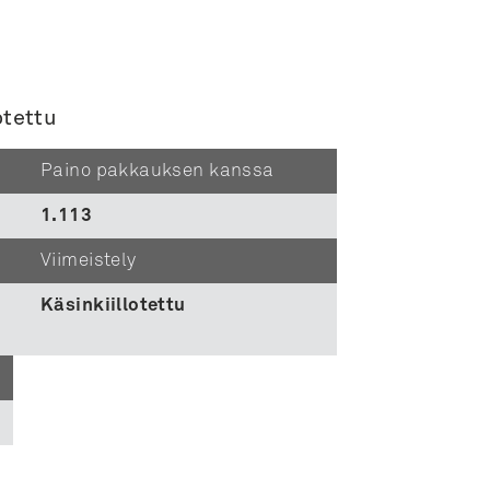
otettu
Paino pakkauksen kanssa
1.113
Viimeistely
Käsinkiillotettu