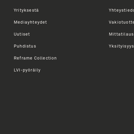
Yrityksestä
Yhteystied
Uutiskirjeen tilaajana saat tietoa Unidrainin tuot
kautta. Tarjoamme sinulle parhaat sisällöt, vinkit, 
Mediayhteydet
Vakiotuott
Lähetämme uutiskirjeen n. 6 kertaa vuodessa. Voit 
Uutiset
Mittatilaus
milloin tahansa.
Puhdistus
Yksityisyys
Reframe Collection
LVI-pyöräily