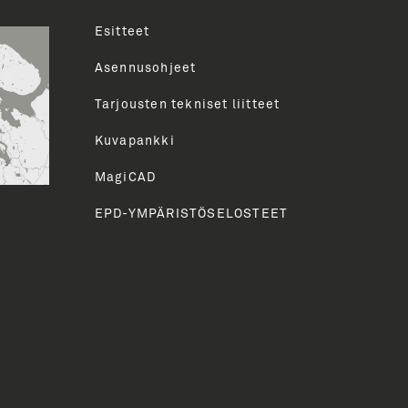
Esitteet
uva
Asennusohjeet
Tarjousten tekniset liitteet
HETÄ
Kuvapankki
MagiCAD
EPD-YMPÄRISTÖSELOSTEET