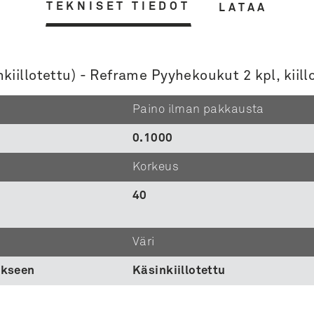
TEKNISET TIEDOT
LATAA
iillotettu) - Reframe Pyyhekoukut 2 kpl, kiill
Paino ilman pakkausta
0.1000
Korkeus
40
Väri
ukseen
Käsinkiillotettu