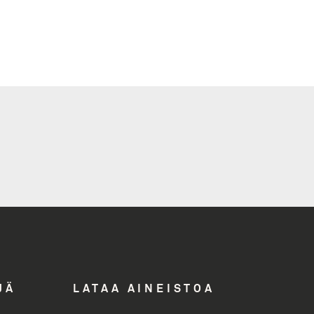
i
ddress
JÄ
LATAA AINEISTOA