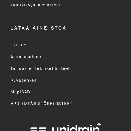
Yksityisyys ja evästeet
LÄHETÄ
LATAA AINEISTOA
Esitteet
Asennusohjeet
Tarjousten tekniset liitteet
Kuvapankki
MagiCAD
EPD-YMPÄRISTÖSELOSTEET
English
Norsk Bokmål