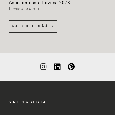
Asuntomessut Loviisa 2023
Loviisa, Suomi
KATSO LISÄÄ >
Liity
uutiskirjeen
tilaajaksi
YRITYKSESTÄ
Uutiskirjeen tilaajana saat tietoa Unidrainin
tuotevalikoimasta uutiskirjeemme kautta.