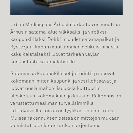
Urban Mediaspace Århusin tarkoitus on muuttaa
Århusin satama-alue vilkkaaksi ja vireäksi
kaupunkitilaksi. Dokk1:n uudet satamapaikat ja
Kystvejen-kadun muuttaminen nelikaistaisesta
kaksikaistaiseksi luovat tärkeän väylän
keskustasta satamalahdelle.
Satamassa kaupunkilaiset ja turistit pääsevät
kokemaan, miten kaupunki ja vesi kohtaavat ja
luovat uusia mahdollisuuksia kulttuuriin,
oleskeluun, kokemuksiin ja leikkiin. Rakennus on
varustettu maailman turvallisimmilla
lattiakaivoilla, joissa on tyylikäs Column-ritilä.
Muissa rakennuksen osissa on mittojen mukaan
valmistettu Unidrain-erikoisjärjestelmä.