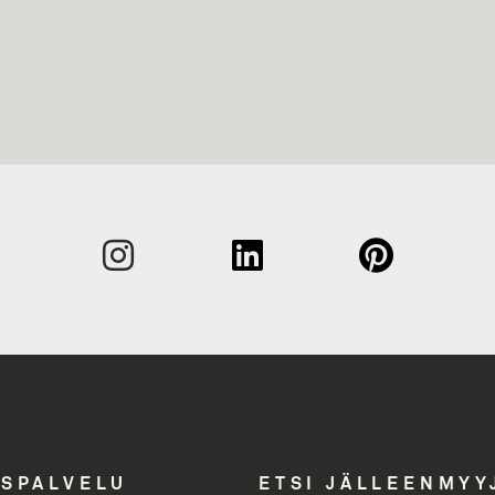
Sukunim
Etunimi
Yritys
Email A
ASPALVELU
ETSI JÄLLEENMYY