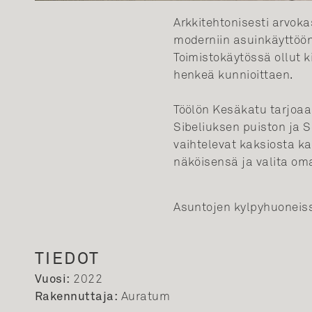
Arkkitehtonisesti arvoka
moderniin asuinkäyttöön
Toimistokäytössä ollut k
henkeä kunnioittaen.
Töölön Kesäkatu tarjoaa 
Sibeliuksen puiston ja S
vaihtelevat kaksiosta k
näköisensä ja valita om
Asuntojen kylpyhuoneissa
TIEDOT
Vuosi:
2022
Rakennuttaja:
Auratum