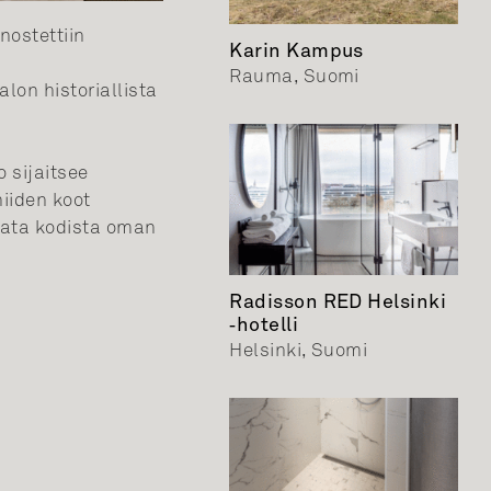
nostettiin
Karin Kampus
Rauma, Suomi
lon historiallista
 sijaitsee
niiden koot
kata kodista oman
Radisson RED Helsinki
‑hotelli
Helsinki, Suomi