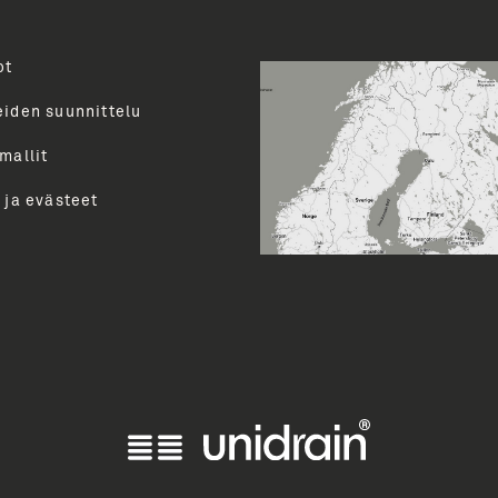
ot
Toimenk
evalikoimasta uutiskirjeemme
uutiset ja paljon muuta.
eiden suunnittelu
perua uutiskirjeen tilauksen
mallit
LÄ
 ja evästeet