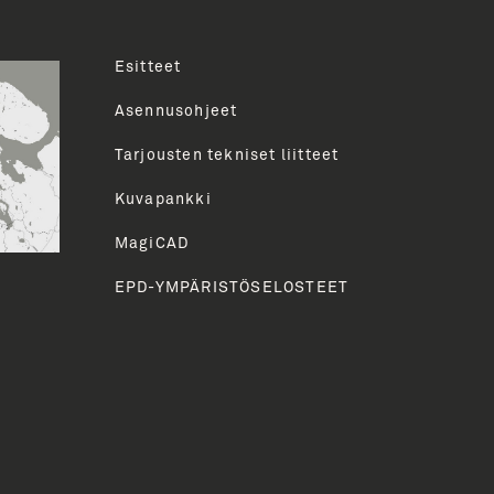
Esitteet
uva
Asennusohjeet
Tarjousten tekniset liitteet
HETÄ
Kuvapankki
MagiCAD
EPD-YMPÄRISTÖSELOSTEET