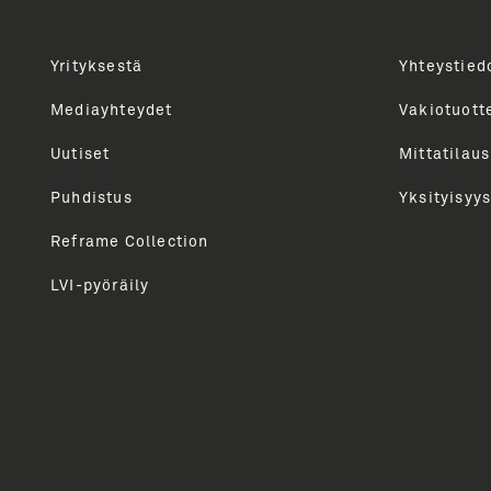
Yrityksestä
Yhteystied
Uutiskirjeen tilaajana saat tietoa Unidrainin tuot
kautta. Tarjoamme sinulle parhaat sisällöt, vinkit, 
Mediayhteydet
Vakiotuott
Lähetämme uutiskirjeen n. 6 kertaa vuodessa. Voit 
Uutiset
Mittatilaus
milloin tahansa.
Puhdistus
Yksityisyys
Reframe Collection
LVI-pyöräily