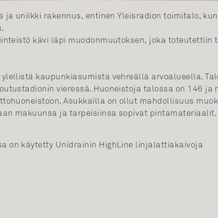
s ja uniikki rakennus, entinen Yleisradion toimitalo, kun
.
iinteistö kävi läpi muodonmuutoksen, joka toteutettiin ta
ylellistä kaupunkiasumista vehreällä arvoalueella. Talo
outustadionin vieressä. Huoneistoja talossa on 146 ja 
attohuoneistoon. Asukkailla on ollut mahdollisuus muo
aan makuunsa ja tarpeisiinsa sopivat pintamateriaalit.
 on käytetty Unidrainin HighLine linjalattiakaivoja