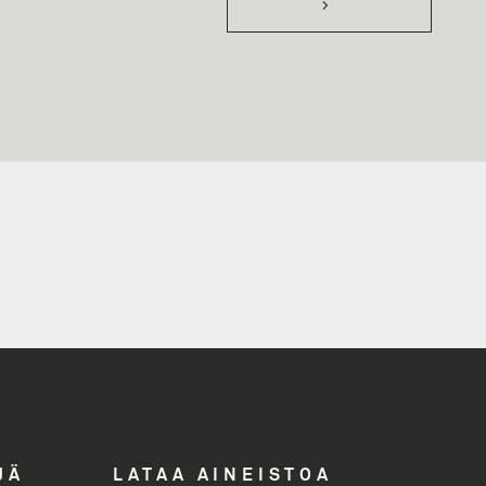
>
i
ddress
JÄ
LATAA AINEISTOA