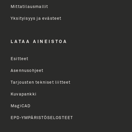
Mittatilausmallit
Toimenkuva
Yksityisyys ja evästeet
LÄHETÄ
LATAA AINEISTOA
Esitteet
Asennusohjeet
Tarjousten tekniset liitteet
Kuvapankki
MagiCAD
EPD-YMPÄRISTÖSELOSTEET
English