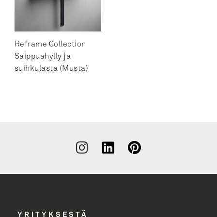
Suihkulastat
WC-harjatelineet, lattialle
Reframe Collection
WC-harjatelineet, seinäkiinnitys
Saippuahylly ja
suihkulasta (Musta)
WC-paperitelineet
WC-varapaperitelineet
Liity
uutiskirjeen
tilaajaksi
YRITYKSESTÄ