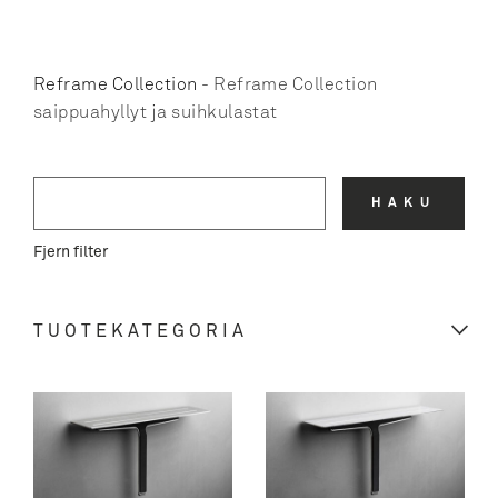
Reframe Collection
-
Reframe Collection
saippuahyllyt ja suihkulastat
HAKU
Fjern filter
TUOTEKATEGORIA
REFRAME COLLECTION
GLASSLINE
ClassicLine kehykset
KULMAKAIVOT
ClassicLine ritilät
ClassicLine kehykset