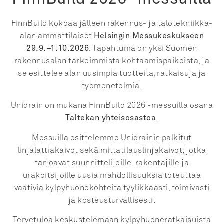
FinnBuild kokoaa jälleen rakennus- ja talotekniikka-
alan ammattilaiset
Helsingin Messukeskukseen
29.9.–1.10.2026
. Tapahtuma on yksi Suomen
rakennusalan tärkeimmistä kohtaamispaikoista, ja
se esittelee alan uusimpia tuotteita, ratkaisuja ja
työmenetelmiä.
Unidrain on mukana FinnBuild 2026 -messuilla osana
Taltekan yhteisosastoa
.
Messuilla esittelemme Unidrainin palkitut
linjalattiakaivot sekä mittatilauslinjakaivot, jotka
tarjoavat suunnittelijoille, rakentajille ja
urakoitsijoille uusia mahdollisuuksia toteuttaa
vaativia kylpyhuonekohteita tyylikkäästi, toimivasti
ja kosteusturvallisesti.
Tervetuloa keskustelemaan kylpyhuoneratkaisuista