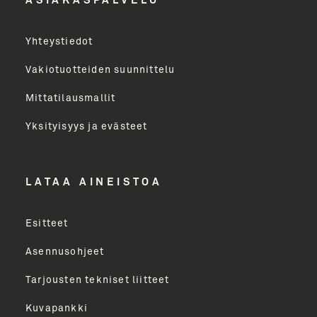
ASIAKASPALVELU
Yritys
Yhteystiedot
Email Address
Vakiotuotteiden suunnittelu
Mittatilausmallit
Toimenkuva
Yksityisyys ja evästeet
LÄHETÄ
LATAA AINEISTOA
Esitteet
Asennusohjeet
Tarjousten tekniset liitteet
Kuvapankki