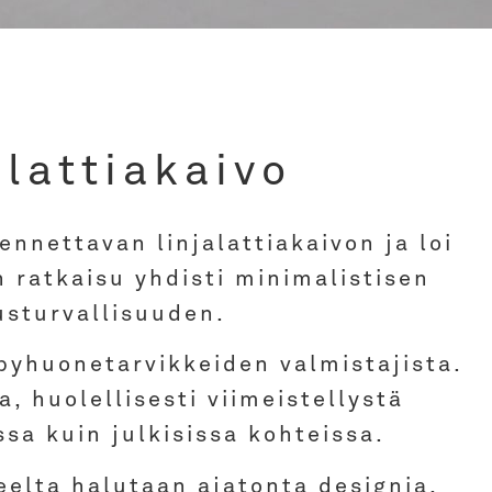
lattiakaivo
nnettavan linjalattiakaivon ja loi
 ratkaisu yhdisti minimalistisen
usturvallisuuden.
lpyhuonetarvikkeiden valmistajista.
 huolellisesti viimeistellystä
ssa kuin julkisissa kohteissa.
eelta halutaan ajatonta designia,