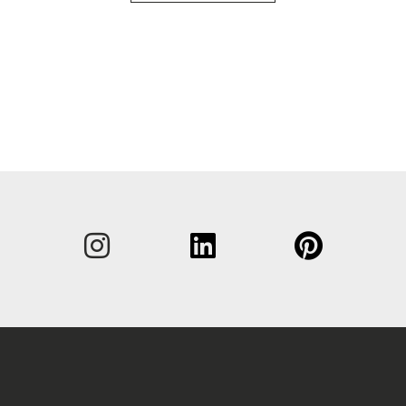
Sukunim
Etunimi
Yritys