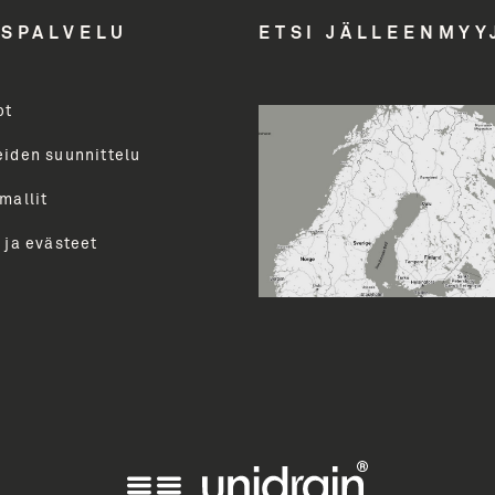
Email A
ASPALVELU
ETSI JÄLLEENMYY
ot
Toimenk
evalikoimasta uutiskirjeemme
uutiset ja paljon muuta.
eiden suunnittelu
perua uutiskirjeen tilauksen
mallit
LÄ
 ja evästeet