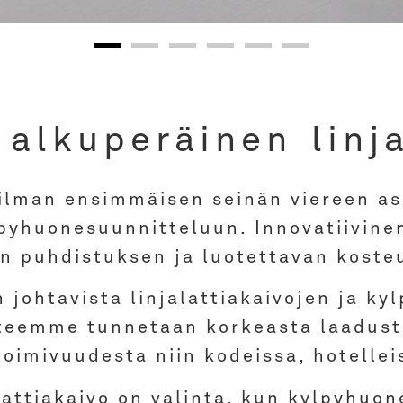
ine
 alkuperäinen linja
iä
lman ensimmäisen seinän viereen ase
yhuonesuunnitteluun. Innovatiivinen
n puhdistuksen ja luotettavan koste
johtavista linjalattiakaivojen ja ky
tteemme tunnetaan korkeasta laadusta,
toimivuudesta niin kodeissa, hotellei
lattiakaivo on valinta, kun kylpyhuon