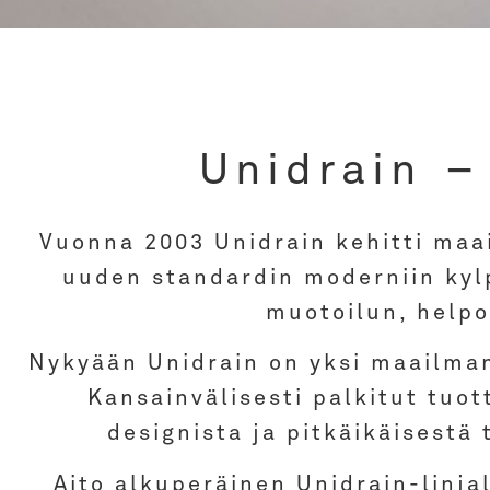
hLine
GlassL
Unidrain –
uotoilua
Ajatonta tyyl
Vuonna 2003 Unidrain kehitti maai
uuden standardin moderniin kylp
muotoilun, helpo
Nykyään Unidrain on yksi maailman 
Kansainvälisesti palkitut tuo
designista ja pitkäikäisestä 
Aito alkuperäinen Unidrain-linja