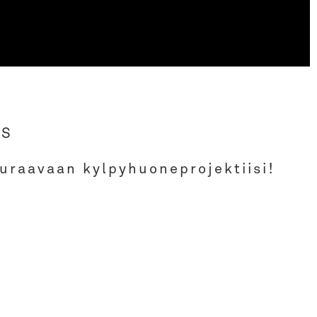
OS
euraavaan kylpyhuoneprojektiisi!