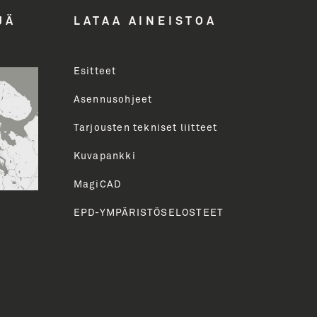
ddress
JÄ
LATAA AINEISTOA
Esitteet
uva
Asennusohjeet
Tarjousten tekniset liitteet
HETÄ
Kuvapankki
MagiCAD
EPD-YMPÄRISTÖSELOSTEET