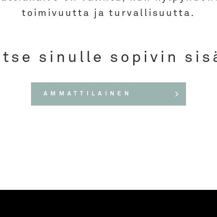
toimivuutta ja turvallisuutta.
itse sinulle sopivin sis
AMMATTILAINEN