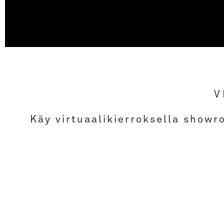
V
Käy virtuaalikierroksella showr