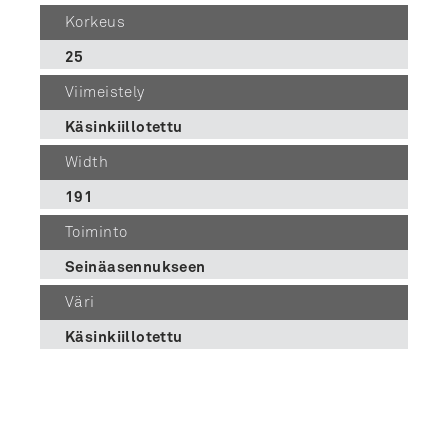
Korkeus
25
Viimeistely
Käsinkiillotettu
Width
191
Toiminto
Seinäasennukseen
Väri
Käsinkiillotettu