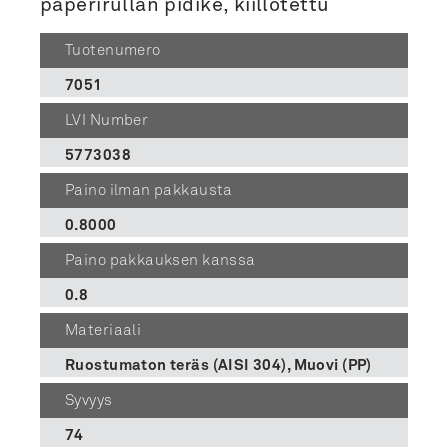
paperirullan pidike, kiillotettu
Tuotenumero
7051
LVI Number
5773038
Paino ilman pakkausta
0.8000
Paino pakkauksen kanssa
0.8
Materiaali
Ruostumaton teräs (AISI 304), Muovi (PP)
Syvyys
74