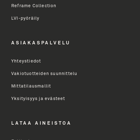
Reframe Collection
LVI-pyöräily
Etunimi
ASIAKASPALVELU
Yritys
Yhteystiedot
Email Address
Vakiotuotteiden suunnittelu
Mittatilausmallit
Toimenkuva
Yksityisyys ja evästeet
LÄHETÄ
LATAA AINEISTOA