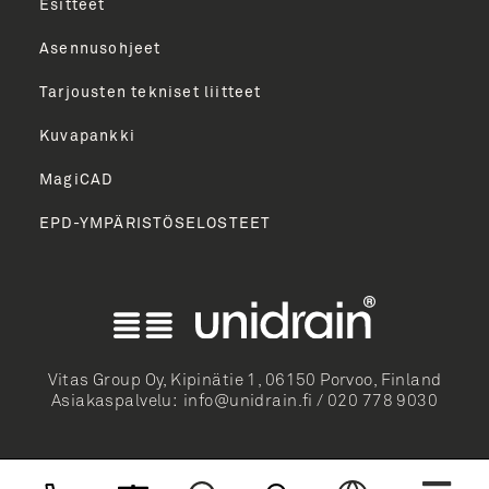
Esitteet
Asennusohjeet
Tarjousten tekniset liitteet
Kuvapankki
MagiCAD
EPD-YMPÄRISTÖSELOSTEET
English
Norsk Bokmål
Svenska
Dansk
Vitas Group Oy, Kipinätie 1, 06150 Porvoo, Finland
Asiakaspalvelu:
info@unidrain.fi
/
020 778 9030
Deutsch
Nederlands