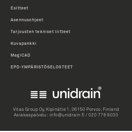
Esitteet
Asennusohjeet
Tarjousten tekniset liitteet
Kuvapankki
MagiCAD
EPD-YMPÄRISTÖSELOSTEET
English
Norsk Bokmål
Svenska
Dansk
Vitas Group Oy, Kipinätie 1, 06150 Porvoo, Finland
Asiakaspalvelu:
info@unidrain.fi
/
020 778 9030
Deutsch
Nederlands