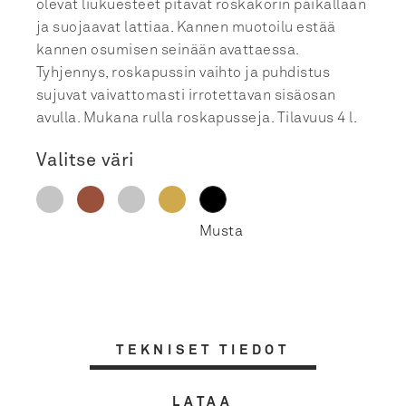
olevat liukuesteet pitävät roskakorin paikallaan
ja suojaavat lattiaa. Kannen muotoilu estää
kannen osumisen seinään avattaessa.
Tyhjennys, roskapussin vaihto ja puhdistus
sujuvat vaivattomasti irrotettavan sisäosan
avulla. Mukana rulla roskapusseja. Tilavuus 4 l.
Valitse väri
TEKNISET TIEDOT
LATAA