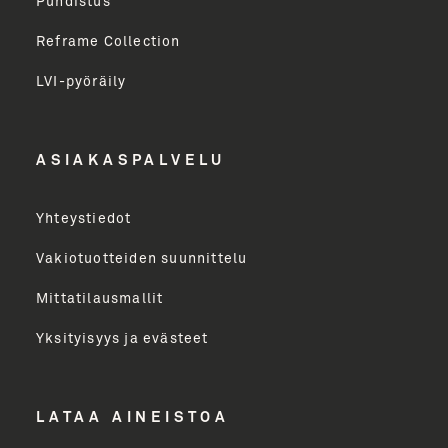
Puhdistus
Sukunimi
Reframe Collection
LVI-pyöräily
Etunimi
ASIAKASPALVELU
Yritys
Yhteystiedot
Email Address
Vakiotuotteiden suunnittelu
Mittatilausmallit
Toimenkuva
Yksityisyys ja evästeet
LÄHETÄ
LATAA AINEISTOA