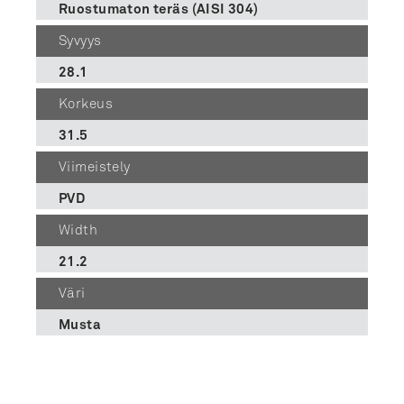
Ruostumaton teräs (AISI 304)
Syvyys
28.1
Korkeus
31.5
Viimeistely
PVD
Width
21.2
Väri
Musta