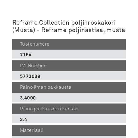
Reframe Collection poljinroskakori
(Musta) - Reframe poljinastiaa, musta
Tuotenumero
7154
LVI Number
5773089
Paino ilman pakkausta
3.4000
Paino pakkauksen kanssa
3.4
Materiaali