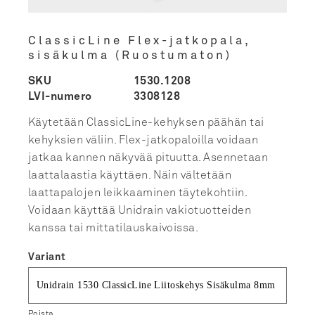
ClassicLine Flex-jatkopala,
sisäkulma (Ruostumaton)
SKU
1530.1208
LVI-numero
3308128
Käytetään ClassicLine-kehyksen päähän tai
kehyksien väliin. Flex-jatkopaloilla voidaan
jatkaa kannen näkyvää pituutta. Asennetaan
laattalaastia käyttäen. Näin vältetään
laattapalojen leikkaaminen täytekohtiin.
Voidaan käyttää Unidrain vakiotuotteiden
kanssa tai mittatilauskaivoissa.
Variant
Poista