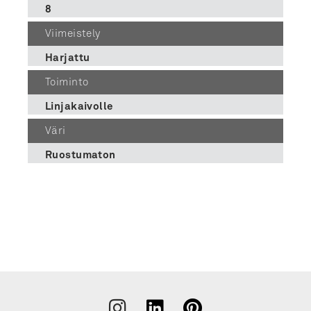
8
Viimeistely
Harjattu
Toiminto
Linjakaivolle
Väri
Ruostumaton