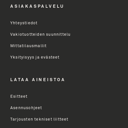
ASIAKASPALVELU
Yritys
Yhteystiedot
Email Address
Vakiotuotteiden suunnittelu
Mittatilausmallit
Toimenkuva
Yksityisyys ja evästeet
LÄHETÄ
LATAA AINEISTOA
Esitteet
Asennusohjeet
Tarjousten tekniset liitteet