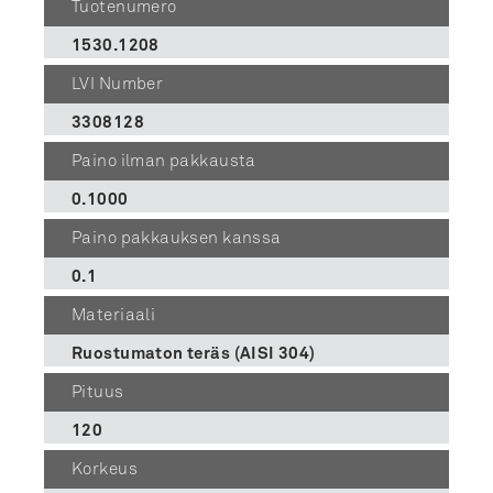
Tuotenumero
1530.1208
LVI Number
3308128
Paino ilman pakkausta
0.1000
Paino pakkauksen kanssa
0.1
Materiaali
Ruostumaton teräs (AISI 304)
Pituus
120
Korkeus