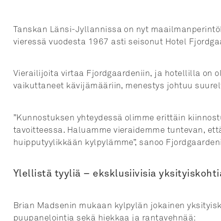
Tanskan Länsi-Jyllannissa on nyt maailmanperintöko
vieressä vuodesta 1967 asti seisonut Hotel Fjordga
Vierailijoita virtaa Fjordgaardeniin, ja hotellilla o
vaikuttaneet kävijämääriin, menestys johtuu suurelta
”Kunnostuksen yhteydessä olimme erittäin kiinnost
tavoitteessa. Haluamme vieraidemme tuntevan, ett
huipputyylikkään kylpylämme”, sanoo Fjordgaarden
Ylellistä tyyliä – eksklusiivisia yksityiskohti
Brian Madsenin mukaan kylpylän jokainen yksityiskohta
puupanelointia sekä hiekkaa ja rantavehnää: