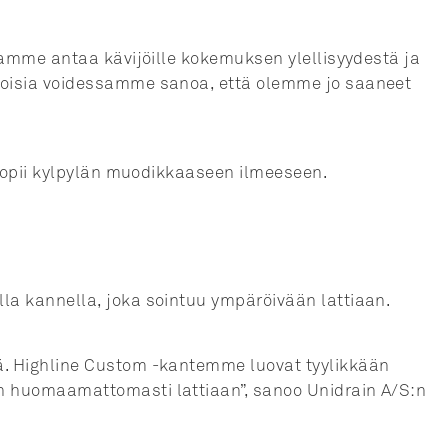
luamme antaa kävijöille kokemuksen ylellisyydestä ja
 iloisia voidessamme sanoa, että olemme jo saaneet
a sopii kylpylän muodikkaaseen ilmeeseen.
lla kannella, joka sointuu ympäröivään lattiaan.
sä. Highline Custom -kantemme luovat tyylikkään
iin huomaamattomasti lattiaan”, sanoo Unidrain A/S:n