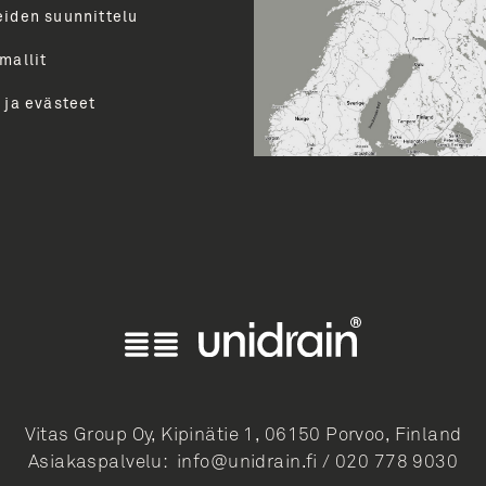
uutiset ja paljon muuta.
eiden suunnittelu
perua uutiskirjeen tilauksen
mallit
LÄ
 ja evästeet
Vitas Group Oy, Kipinätie 1, 06150 Porvoo, Finland
Asiakaspalvelu:
info@unidrain.fi
/
020 778 9030