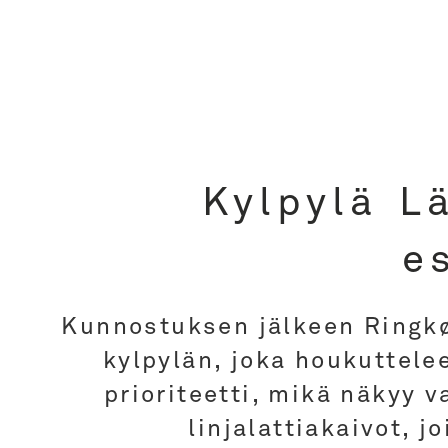
Kylpylä L
e
Kunnostuksen jälkeen Ringkø
kylpylän, joka houkuttelee
prioriteetti, mikä näkyy v
linjalattiakaivot, j