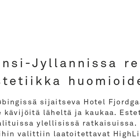
änsi-Jyllannissa re
stetiikka huomioid
bingissä sijaitseva Hotel Fjordga
 kävijöitä läheltä ja kaukaa. Estet
alituissa ylellisissä ratkaisuissa.
oihin valittiin laatoitettavat Hig