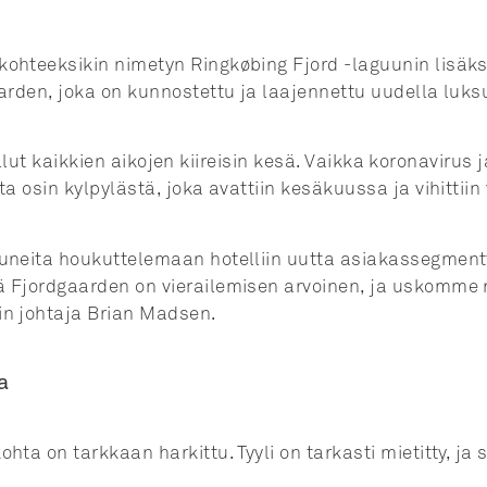
hteeksikin nimetyn Ringkøbing Fjord -laguunin lisäksi 
arden, joka on kunnostettu ja laajennettu uudella luks
n ollut kaikkien aikojen kiireisin kesä. Vaikka koronavir
 osin kylpylästä, joka avattiin kesäkuussa ja vihittiin 
uneita houkuttelemaan hotelliin uutta asiakassegmentt
ä Fjordgaarden on vierailemisen arvoinen, ja uskomme
in johtaja Brian Madsen.
a
 on tarkkaan harkittu. Tyyli on tarkasti mietitty, ja sii