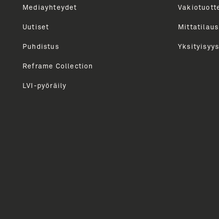
kautta. Tarjoamme sinulle parhaat sisällöt, vinkit, 
Mediayhteydet
Vakiotuott
Lähetämme uutiskirjeen n. 6 kertaa vuodessa. Voit 
Uutiset
Mittatilaus
milloin tahansa.
Puhdistus
Yksityisyys
Reframe Collection
LVI-pyöräily