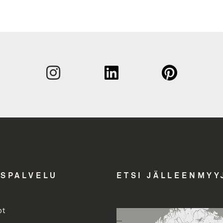
Sukunim
Etunimi
Yritys
Email A
ASPALVELU
ETSI JÄLLEENMYY
ot
Toimenk
evalikoimasta uutiskirjeemme