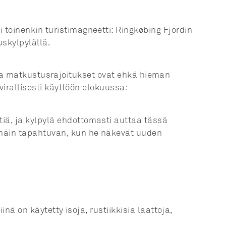
toinenkin turistimagneetti: Ringkøbing Fjordin
uskylpylällä.
us ja matkustusrajoitukset ovat ehkä hieman
virallisesti käyttöön elokuussa:
iä, ja kylpylä ehdottomasti auttaa tässä
 näin tapahtuvan, kun he näkevät uuden
nä on käytetty isoja, rustiikkisia laattoja,