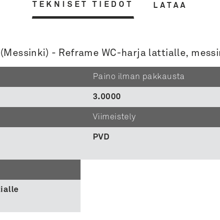
TEKNISET TIEDOT
LATAA
 (Messinki) - Reframe WC-harja lattialle, messi
Paino ilman pakkausta
3.0000
Viimeistely
PVD
ialle