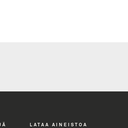
i
ddress
JÄ
LATAA AINEISTOA