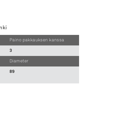
nki
Paino pakkauksen kanssa
3
Diameter
89