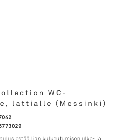
ollection WC-
e, lattialle (Messinki)
7042
5773029
aulus estää lian kulkeutumisen ulko- ja