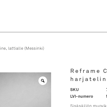
ne, lattialle (Messinki)
Reframe C
harjatelin
SKU
LVI-numero
Sisäsäiliön muovik