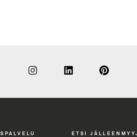
Sukunim
Etunimi
Yritys
Email A
ASPALVELU
ETSI JÄLLEENMYY