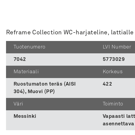
Reframe Collection WC-harjateline, lattialle
Tuotenumero
LVI Number
7042
5773029
Materiaali
Korkeus
Ruostumaton teräs (AISI
422
304), Muovi (PP)
Väri
Toiminto
Messinki
Vapaasti latt
asennettava