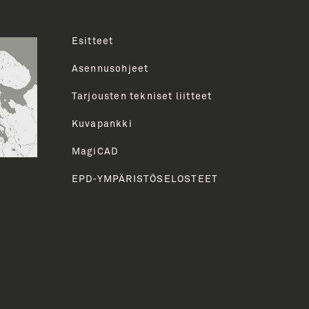
Esitteet
uva
Asennusohjeet
Tarjousten tekniset liitteet
HETÄ
Kuvapankki
MagiCAD
EPD-YMPÄRISTÖSELOSTEET