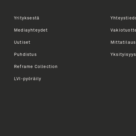
Yrityksestä
Yhteystied
Uutiskirjeen tilaajana saat tietoa Unidrainin tuot
kautta. Tarjoamme sinulle parhaat sisällöt, vinkit, 
Mediayhteydet
Vakiotuott
Lähetämme uutiskirjeen n. 6 kertaa vuodessa. Voit 
Uutiset
Mittatilaus
milloin tahansa.
Puhdistus
Yksityisyys
Reframe Collection
LVI-pyöräily