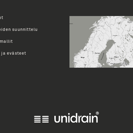
ot
Toimenk
evalikoimasta uutiskirjeemme
uutiset ja paljon muuta.
eiden suunnittelu
perua uutiskirjeen tilauksen
mallit
LÄ
 ja evästeet