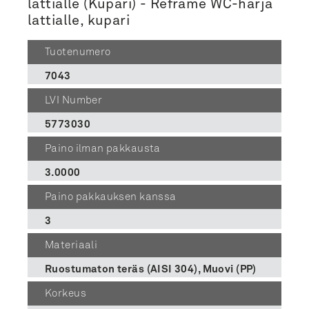
lattialle (Kupari) - Reframe WC-harja
lattialle, kupari
Tuotenumero
7043
LVI Number
5773030
Paino ilman pakkausta
3.0000
Paino pakkauksen kanssa
3
Materiaali
Ruostumaton teräs (AISI 304), Muovi (PP)
Korkeus