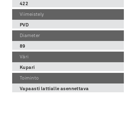
422
Viimeistely
PVD
Diameter
89
Väri
Kupari
Toiminto
Vapaasti lattialle asennettava