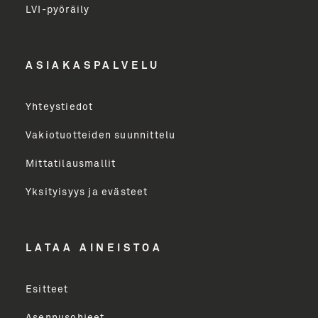
LVI-pyöräily
Etunimi
ASIAKASPALVELU
Yritys
Yhteystiedot
Email Address
Vakiotuotteiden suunnittelu
Mittatilausmallit
Toimenkuva
Yksityisyys ja evästeet
LÄHETÄ
LATAA AINEISTOA
Esitteet
Asennusohjeet