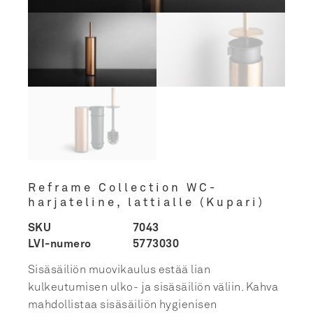
Reframe Collection WC-
harjateline, lattialle (Kupari)
SKU
7043
LVI-numero
5773030
Sisäsäiliön muovikaulus estää lian
kulkeutumisen ulko- ja sisäsäiliön väliin. Kahva
mahdollistaa sisäsäiliön hygienisen