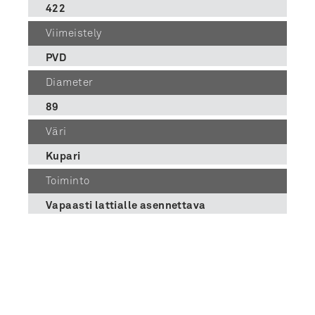
422
Viimeistely
PVD
Diameter
89
Väri
Kupari
Toiminto
Vapaasti lattialle asennettava