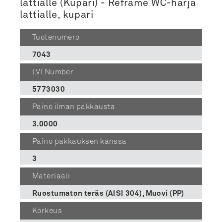
lattialle (Kupari) - Reframe WC-harja
lattialle, kupari
Tuotenumero
7043
LVI Number
5773030
Paino ilman pakkausta
3.0000
Paino pakkauksen kanssa
3
Materiaali
Ruostumaton teräs (AISI 304), Muovi (PP)
Korkeus