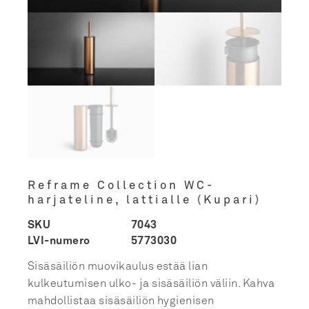
Reframe Collection WC-
harjateline, lattialle (Kupari)
SKU
7043
LVI-numero
5773030
Sisäsäiliön muovikaulus estää lian
kulkeutumisen ulko- ja sisäsäiliön väliin. Kahva
mahdollistaa sisäsäiliön hygienisen