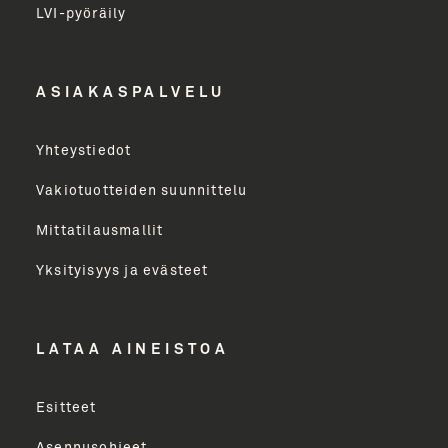
LVI-pyöräily
Etunimi
ASIAKASPALVELU
Yritys
Yhteystiedot
Email Address
Vakiotuotteiden suunnittelu
Mittatilausmallit
Toimenkuva
Yksityisyys ja evästeet
LÄHETÄ
LATAA AINEISTOA
Esitteet
Asennusohjeet