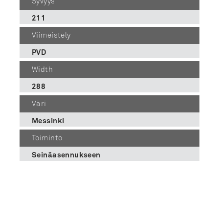
Syvyys
211
Viimeistely
PVD
Width
288
Väri
Messinki
Toiminto
Seinäasennukseen