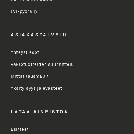
LVI-pyöräily
Etunimi
ASIAKASPALVELU
Yritys
Yhteystiedot
Email Address
Vakiotuotteiden suunnittelu
Mittatilausmallit
Toimenkuva
Yksityisyys ja evästeet
LÄHETÄ
LATAA AINEISTOA
Esitteet