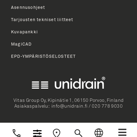
Asennusohjeet
Tarjousten tekniset liitteet
Kuvapankki
MagiCAD
EPD-YMPÄRISTÖSELOSTEET
English
Norsk Bokmål
Svenska
Dansk
Vitas Group Oy, Kipinätie 1, 06150 Porvoo, Finland
Asiakaspalvelu:
info@unidrain.fi
/
020 778 9030
Deutsch
Nederlands
Suomi