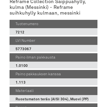
Reframe Collection Saippuahylly,
kulma (Messinki) - Reframe
suihkuhylly kulmaan, messinki
Tuotenumero
7212
LVI Number
5773067
Paino ilman pakkausta
1.0100
Paino pakkauksen kanssa
1.113
Materiaali
Ruostumaton teräs (AISI 304), Muovi (PP)