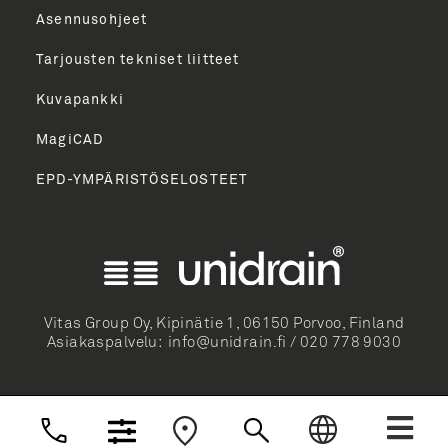
Asennusohjeet
Tarjousten tekniset liitteet
Kuvapankki
MagiCAD
EPD-YMPÄRISTÖSELOSTEET
English
Norsk Bokmål
Svenska
Dansk
Vitas Group Oy, Kipinätie 1, 06150 Porvoo, Finland
Asiakaspalvelu:
info@unidrain.fi
/
020 778 9030
Deutsch
Nederlands
Suomi