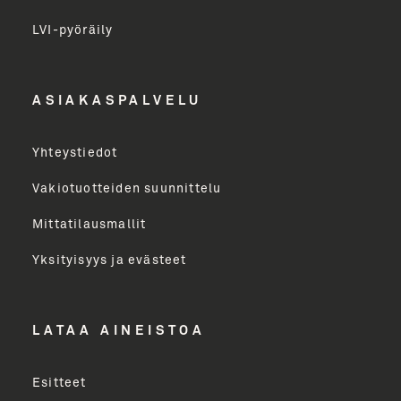
LVI-pyöräily
Etunimi
ASIAKASPALVELU
Yritys
Yhteystiedot
Email Address
Vakiotuotteiden suunnittelu
Mittatilausmallit
Toimenkuva
Yksityisyys ja evästeet
LÄHETÄ
LATAA AINEISTOA
Esitteet