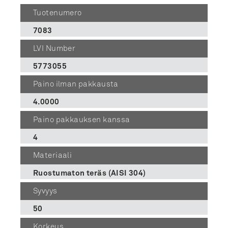
Tuotenumero
7083
LVI Number
5773055
Paino ilman pakkausta
4.0000
Paino pakkauksen kanssa
4
Materiaali
Ruostumaton teräs (AISI 304)
Syvyys
50
Korkeus