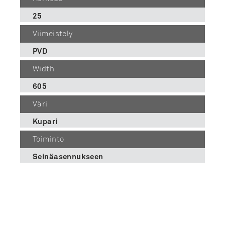
25
Viimeistely
PVD
Width
605
Väri
Kupari
Toiminto
Seinäasennukseen