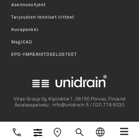
Asennusohjeet
Tarjousten tekniset liitteet
Kuvapankki
MagiCAD
EPD-YMPÄRISTÖSELOSTEET
English
Norsk Bokmål
Svenska
Dansk
Vitas Group Oy, Kipinätie 1, 06150 Porvoo, Finland
Asiakaspalvelu:
info@unidrain.fi
/
020 778 9030
Deutsch
Nederlands
Suomi