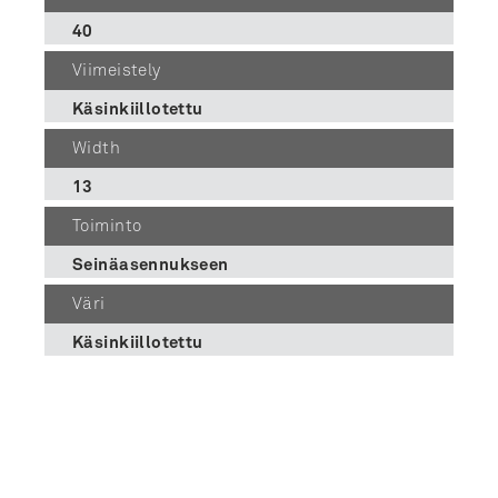
40
Viimeistely
Käsinkiillotettu
Width
13
Toiminto
Seinäasennukseen
Väri
Käsinkiillotettu