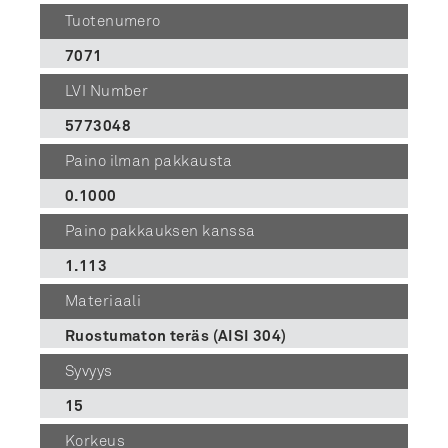
Tuotenumero
7071
LVI Number
5773048
Paino ilman pakkausta
0.1000
Paino pakkauksen kanssa
1.113
Materiaali
Ruostumaton teräs (AISI 304)
Syvyys
15
Korkeus