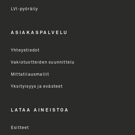
LVI-pyöräily
Etunimi
ASIAKASPALVELU
Yritys
Yhteystiedot
Email Address
Vakiotuotteiden suunnittelu
Mittatilausmallit
Toimenkuva
Yksityisyys ja evästeet
LÄHETÄ
LATAA AINEISTOA
Esitteet