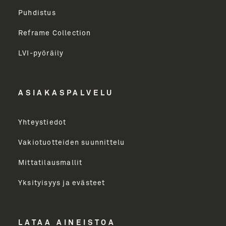
Puhdistus
Sukunimi
Reframe Collection
LVI-pyöräily
Etunimi
ASIAKASPALVELU
Yritys
Yhteystiedot
Email Address
Vakiotuotteiden suunnittelu
Mittatilausmallit
Toimenkuva
Yksityisyys ja evästeet
LÄHETÄ
LATAA AINEISTOA