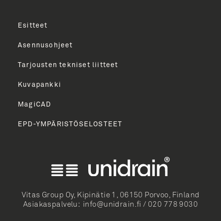
Esitteet
Asennusohjeet
Tarjousten tekniset liitteet
Kuvapankki
MagiCAD
EPD-YMPÄRISTÖSELOSTEET
English
Norsk Bokmål
Svenska
Dansk
Vitas Group Oy, Kipinätie 1, 06150 Porvoo, Finland
Asiakaspalvelu:
info@unidrain.fi
/
020 778 9030
Deutsch