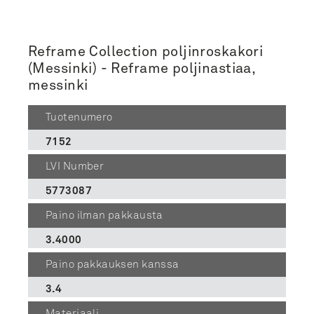
Reframe Collection poljinroskakori
(Messinki) - Reframe poljinastiaa,
messinki
Tuotenumero
7152
LVI Number
5773087
Paino ilman pakkausta
3.4000
Paino pakkauksen kanssa
3.4
Materiaali