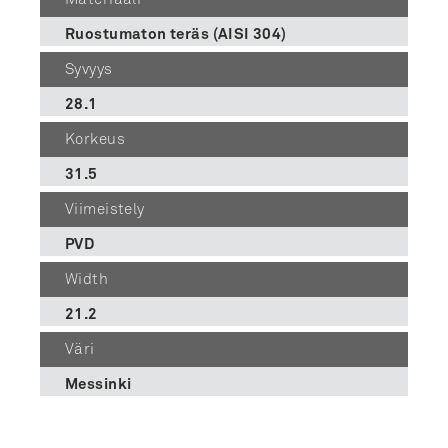
Ruostumaton teräs (AISI 304)
Syvyys
28.1
Korkeus
31.5
Viimeistely
PVD
Width
21.2
Väri
Messinki