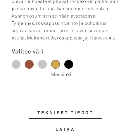
olevat liukuesteet pitävät roskakorin paikallaan
ja suojaavat lattiaa. Kannen muotoilu estää
kannen osumisen seinään avattaessa.
Tyhjennys, roskapussin vaihto ja puhdistus
sujuvat vaivattomasti irrotettavan sisäosan
avulla. Mukana rulla roskapusseja. Tilavuus 4 l.
Valitse väri
TEKNISET TIEDOT
LATAA