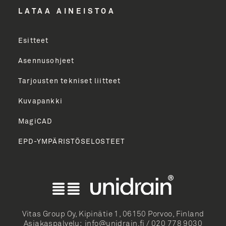
LÄHETÄ
LATAA AINEISTOA
Esitteet
Asennusohjeet
Tarjousten tekniset liitteet
Kuvapankki
MagiCAD
EPD-YMPÄRISTÖSELOSTEET
English
Norsk Bokmål
Svenska
Dansk
Vitas Group Oy, Kipinätie 1, 06150 Porvoo, Finland
Deutsch
Asiakaspalvelu:
info@unidrain.fi
/
020 778 9030