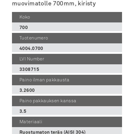
muovimatolle 700mm, kiristy
Koko
700
Tuotenumero
4004.0700
LVI Number
3308715
Paino ilman pakkausta
3.2600
Paino pakkauksen kanssa
3.5
Materiaali
Ruostumaton teräs (AISI 304)