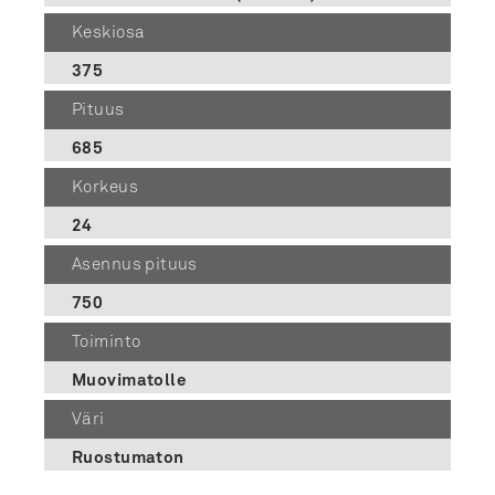
Keskiosa
375
Pituus
685
Korkeus
24
Asennus pituus
750
Toiminto
Muovimatolle
Väri
Ruostumaton