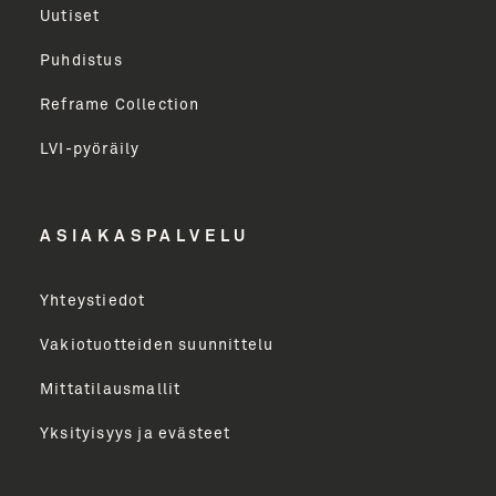
milloin tahansa.
Uutiset
Puhdistus
Sukunimi
Reframe Collection
LVI-pyöräily
Etunimi
ASIAKASPALVELU
Yritys
Yhteystiedot
Email Address
Vakiotuotteiden suunnittelu
Mittatilausmallit
Toimenkuva
Yksityisyys ja evästeet