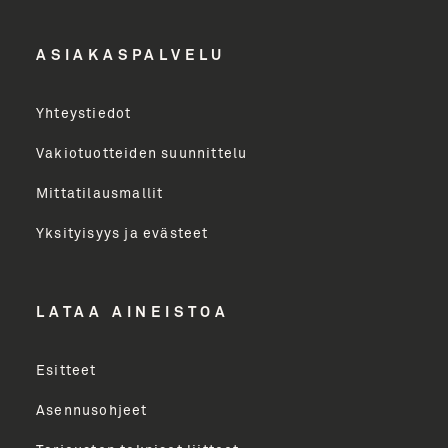
ASIAKASPALVELU
Yritys
Yhteystiedot
Email Address
Vakiotuotteiden suunnittelu
Mittatilausmallit
Toimenkuva
Yksityisyys ja evästeet
LÄHETÄ
LATAA AINEISTOA
Esitteet
Asennusohjeet