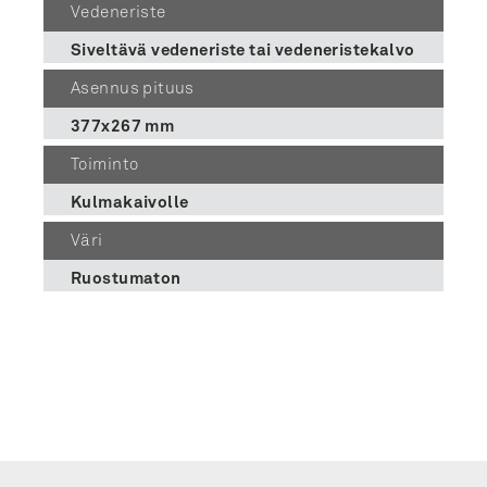
Vedeneriste
Siveltävä vedeneriste tai vedeneristekalvo
Asennus pituus
377x267 mm
Toiminto
Kulmakaivolle
Väri
Ruostumaton