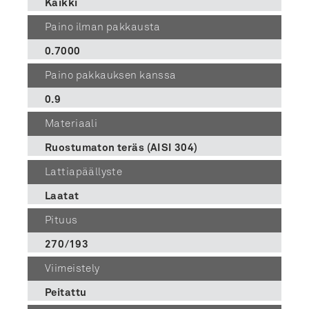
Kaikki
Paino ilman pakkausta
0.7000
Paino pakkauksen kanssa
0.9
Materiaali
Ruostumaton teräs (AISI 304)
Lattiapäällyste
Laatat
Pituus
270/193
Viimeistely
Peitattu