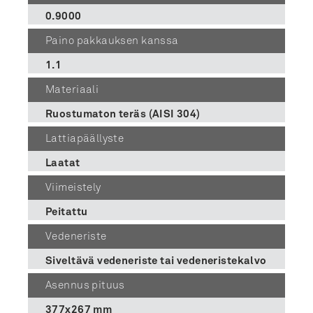
0.9000
Paino pakkauksen kanssa
1.1
Materiaali
Ruostumaton teräs (AISI 304)
Lattiapäällyste
Laatat
Viimeistely
Peitattu
Vedeneriste
Siveltävä vedeneriste tai vedeneristekalvo
Asennus pituus
377x267 mm