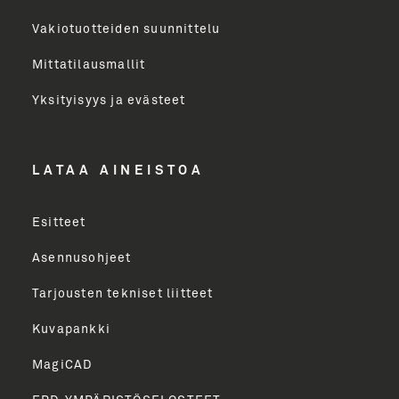
Email Address
Vakiotuotteiden suunnittelu
Mittatilausmallit
Toimenkuva
Yksityisyys ja evästeet
LÄHETÄ
LATAA AINEISTOA
Esitteet
Asennusohjeet
Tarjousten tekniset liitteet
Kuvapankki
MagiCAD