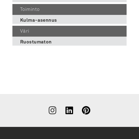
Toiminto
Kulma-asennus
Väri
Ruostumaton
Liity
uutiskirjeen