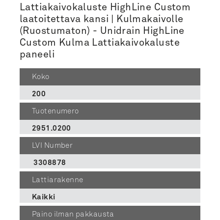
Lattiakaivokaluste HighLine Custom
laatoitettava kansi | Kulmakaivolle
(Ruostumaton) - Unidrain HighLine
Custom Kulma Lattiakaivokaluste
paneeli
Koko
200
Tuotenumero
2951.0200
LVI Number
3308878
Lattiarakenne
Kaikki
Paino ilman pakkausta