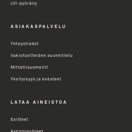
LVI-pyöräily
Etunimi
ASIAKASPALVELU
Yritys
Yhteystiedot
Email Address
Vakiotuotteiden suunnittelu
Mittatilausmallit
Toimenkuva
Yksityisyys ja evästeet
LÄHETÄ
LATAA AINEISTOA
Esitteet
Asennusohjeet