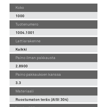
Koko
1000
Tuotenumero
1004.1001
Lattiarakenne
Kaikki
Paino ilman pakkausta
2.8900
Paino pakkauksen kanssa
3.3
Materiaali
Ruostumaton teräs (AISI 304)