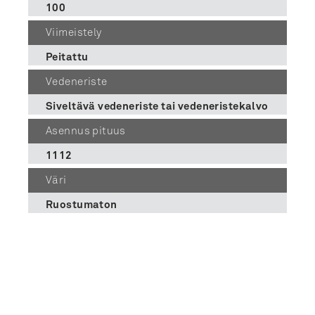
100
Viimeistely
Peitattu
Vedeneriste
Siveltävä vedeneriste tai vedeneristekalvo
Asennus pituus
1112
Väri
Ruostumaton