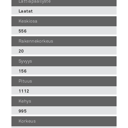
Lattiapäällyste
Laatat
Keskiosa
556
Rakennekorkeus
20
Syvyys
156
Pituus
1112
Kehys
995
Korkeus