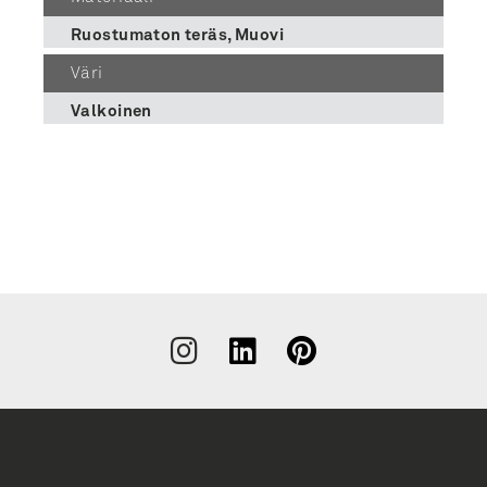
Ruostumaton teräs, Muovi
Väri
Valkoinen
Liity
uutiskirjeen
tilaajaksi