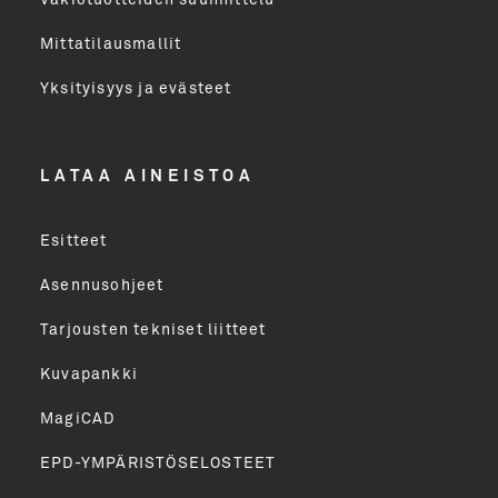
Vakiotuotteiden suunnittelu
Mittatilausmallit
Toimenkuva
Yksityisyys ja evästeet
LÄHETÄ
LATAA AINEISTOA
Esitteet
Asennusohjeet
Tarjousten tekniset liitteet
Kuvapankki
MagiCAD
EPD-YMPÄRISTÖSELOSTEET
English