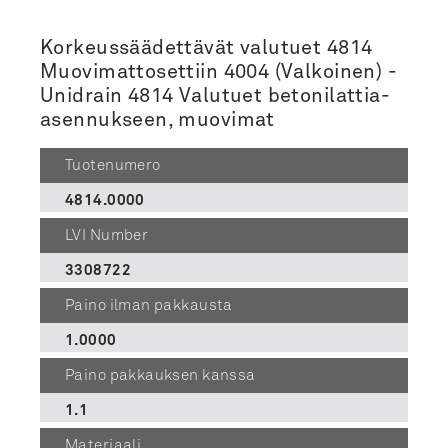
Korkeussäädettävät valutuet 4814
Muovimattosettiin 4004 (Valkoinen) -
Unidrain 4814 Valutuet betonilattia-
asennukseen, muovimat
Tuotenumero
4814.0000
LVI Number
3308722
Paino ilman pakkausta
1.0000
Paino pakkauksen kanssa
1.1
Materiaali