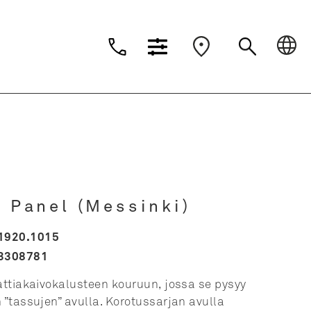
Dansk
Deutsch
Suomi
Nederlands
| Panel (Messinki)
1920.1015
3308781
lattiakaivokalusteen kouruun, jossa se pysyy
 ”tassujen” avulla. Korotussarjan avulla