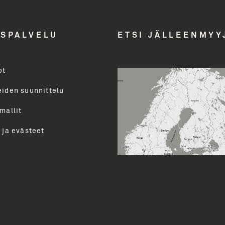
Email A
ASPALVELU
ETSI JÄLLEENMYY
ot
Toimenk
evalikoimasta uutiskirjeemme
uutiset ja paljon muuta.
eiden suunnittelu
perua uutiskirjeen tilauksen
mallit
LÄ
 ja evästeet