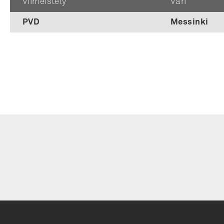
Viimeistely
Väri
PVD
Messinki
Liity
uutiskirjeen