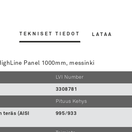
TEKNISET TIEDOT
LATAA
0 HighLine Panel 1000mm, messinki
LVI Number
3308781
Pituus Kehys
 teräs (AISI
995/933