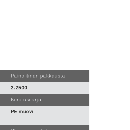
Paino ilman pakkausta
2.2500
Korotussarja
PE muovi