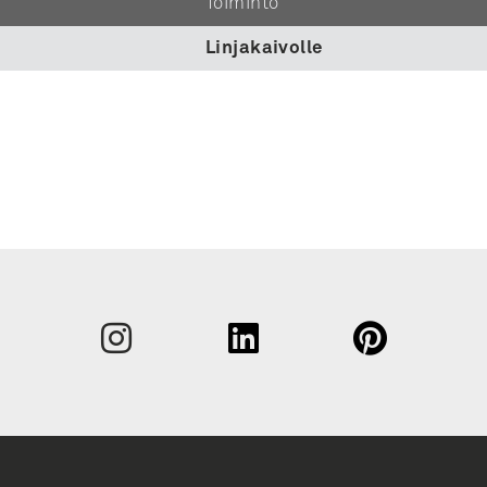
Toiminto
Linjakaivolle
Sukunim
Etunimi
Yritys