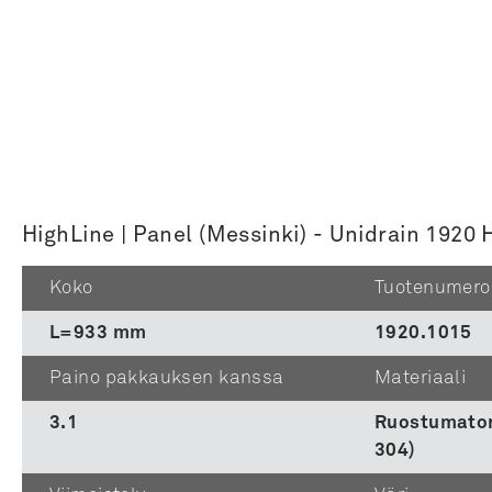
HighLine | Panel (Messinki) - Unidrain 192
Koko
Tuotenumero
L=933 mm
1920.1015
Paino pakkauksen kanssa
Materiaali
3.1
Ruostumaton
304)