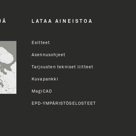
ddress
JÄ
LATAA AINEISTOA
Esitteet
uva
Asennusohjeet
Tarjousten tekniset liitteet
HETÄ
Kuvapankki
MagiCAD
EPD-YMPÄRISTÖSELOSTEET