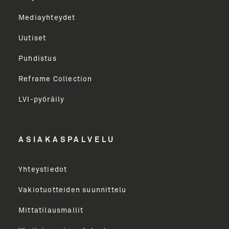
ja paljon muuta. Lähetämme uutiskirjeen n. 6
Mediayhteydet
kertaa vuodessa. Voit perua uutiskirjeen tilauksen
milloin tahansa.
Uutiset
Puhdistus
Sukunimi
Reframe Collection
LVI-pyöräily
Etunimi
ASIAKASPALVELU
Yritys
Yhteystiedot
Email Address
Vakiotuotteiden suunnittelu
Mittatilausmallit
Toimenkuva