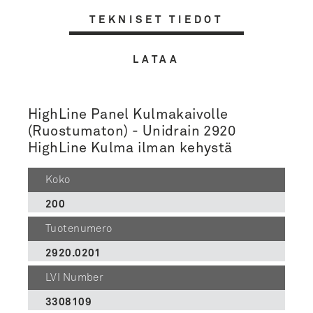
TEKNISET TIEDOT
LATAA
HighLine Panel Kulmakaivolle
(Ruostumaton) - Unidrain 2920
HighLine Kulma ilman kehystä
Koko
200
Tuotenumero
2920.0201
LVI Number
3308109