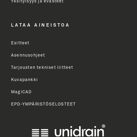
Yksityisyys ja evästeet
LÄHETÄ
LATAA AINEISTOA
Esitteet
Asennusohjeet
Tarjousten tekniset liitteet
Kuvapankki
MagiCAD
EPD-YMPÄRISTÖSELOSTEET
English
Norsk Bokmål
Svenska