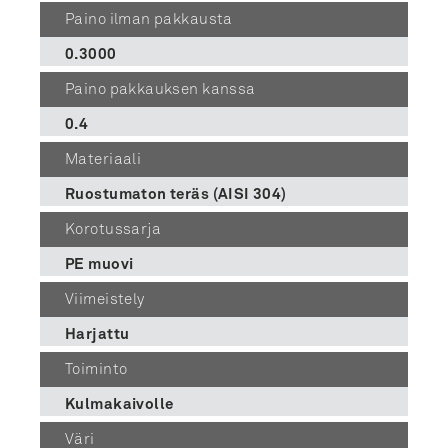
Paino ilman pakkausta
0.3000
Paino pakkauksen kanssa
0.4
Materiaali
Ruostumaton teräs (AISI 304)
Korotussarja
PE muovi
Viimeistely
Harjattu
Toiminto
Kulmakaivolle
Väri