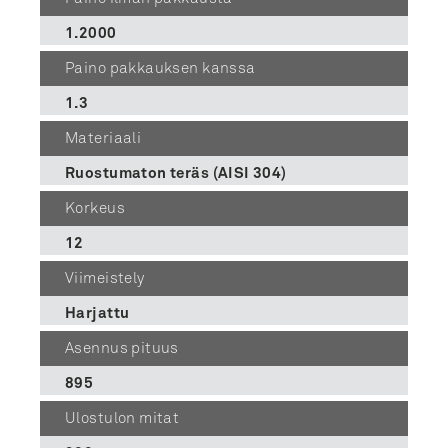
1.2000
Paino pakkauksen kanssa
1.3
Materiaali
Ruostumaton teräs (AISI 304)
Korkeus
12
Viimeistely
Harjattu
Asennus pituus
895
Ulostulon mitat