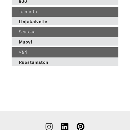
900
Toiminto
Linjakaivolle
Sisäosa
Muovi
Väri
Ruostumaton