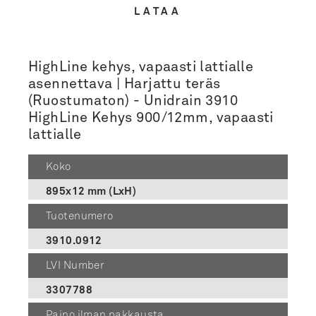
LATAA
HighLine kehys, vapaasti lattialle
asennettava | Harjattu teräs
(Ruostumaton) - Unidrain 3910
HighLine Kehys 900/12mm, vapaasti
lattialle
Koko
895x12 mm (LxH)
Tuotenumero
3910.0912
LVI Number
3307788
Paino ilman pakkausta