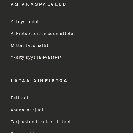
ASIAKASPALVELU
Yritys
Yhteystiedot
Email Address
Vakiotuotteiden suunnittelu
Mittatilausmallit
Toimenkuva
Yksityisyys ja evästeet
LÄHETÄ
LATAA AINEISTOA
Esitteet
Asennusohjeet
Tarjousten tekniset liitteet