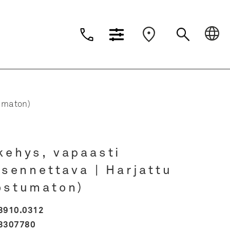
Dansk
Deutsch
Suomi
Nederlands
tumaton)
kehys, vapaasti
asennettava | Harjattu
ostumaton)
3910.0312
3307780