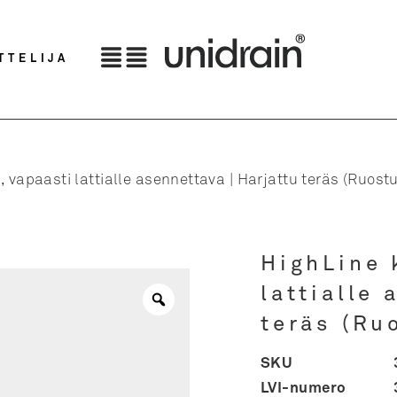
TTELIJA
, vapaasti lattialle asennettava | Harjattu teräs (Ruos
HighLine 
lattialle 
teräs (Ru
SKU
LVI-numero