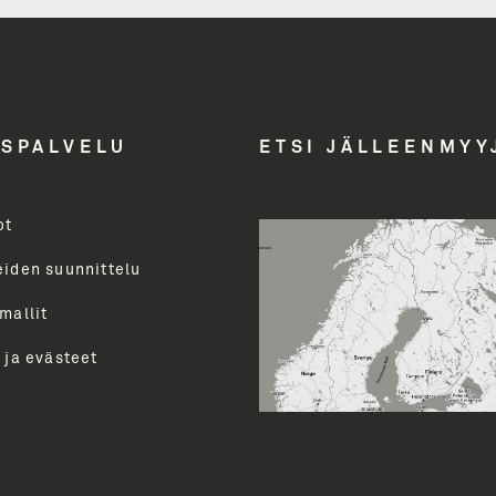
Yritys
Email A
ASPALVELU
ETSI JÄLLEENMYY
ot
Toimenk
evalikoimasta uutiskirjeemme
uutiset ja paljon muuta.
eiden suunnittelu
perua uutiskirjeen tilauksen
mallit
LÄ
 ja evästeet