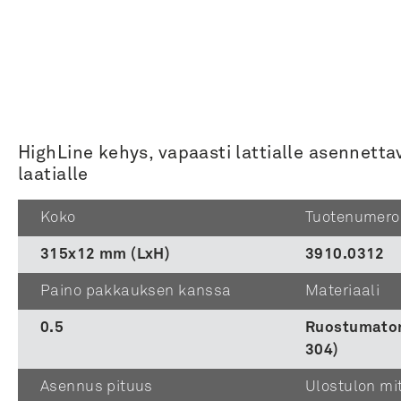
HighLine kehys, vapaasti lattialle asennett
laatialle
Koko
Tuotenumero
315x12 mm (LxH)
3910.0312
Paino pakkauksen kanssa
Materiaali
0.5
Ruostumaton
304)
Asennus pituus
Ulostulon mi