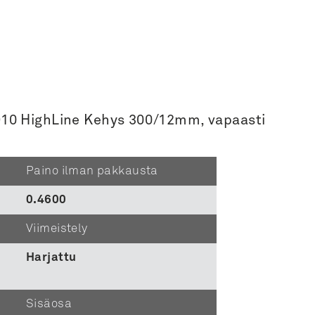
 3910 HighLine Kehys 300/12mm, vapaasti
Paino ilman pakkausta
0.4600
Viimeistely
Harjattu
Sisäosa