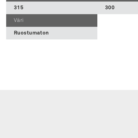
315
300
Väri
Ruostumaton
Liity