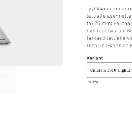
Tyylikkäästi muoto
lattialle asennett
tai 25 mm) valita
mm laastivaraa. Ke
tarkasti lattiakai
HighLine-kansien 
Variant
Poista