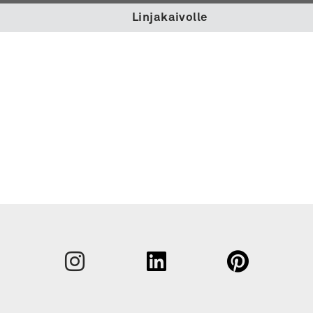
Linjakaivolle
Sukunim
Etunimi