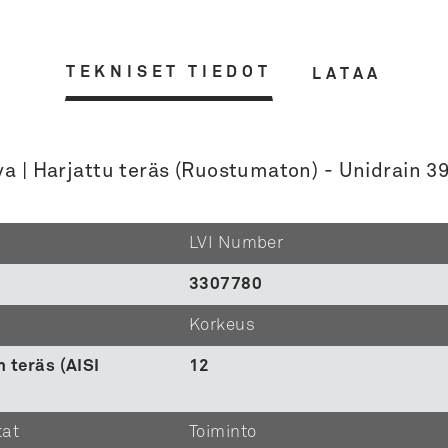
TEKNISET TIEDOT
LATAA
ava | Harjattu teräs (Ruostumaton) - Unidrain
LVI Number
3307780
Korkeus
 teräs (AISI
12
tat
Toiminto