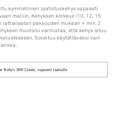
iltu symmetrinen laatoituskehys vapaasti
avaan malliin. Kehyksen korkeus (10, 12, 15
an lattialaatan paksuuden mukaan + min. 2
hyksen muotoilu varmistaa, että kehys istuu
vokalusteeseen. Soveltuu käytettäväksi vain
kanssa.