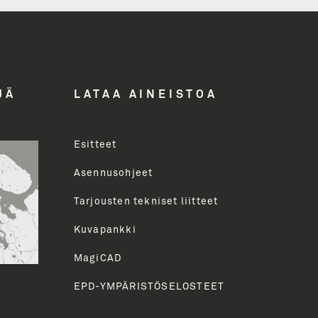
ddress
JÄ
LATAA AINEISTOA
Esitteet
uva
Asennusohjeet
Tarjousten tekniset liitteet
HETÄ
Kuvapankki
MagiCAD
EPD-YMPÄRISTÖSELOSTEET