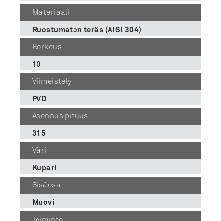
Materiaali
Ruostumaton teräs (AISI 304)
Korkeus
10
Viimeistely
PVD
Asennus pituus
315
Väri
Kupari
Sisäosa
Muovi
Toiminto