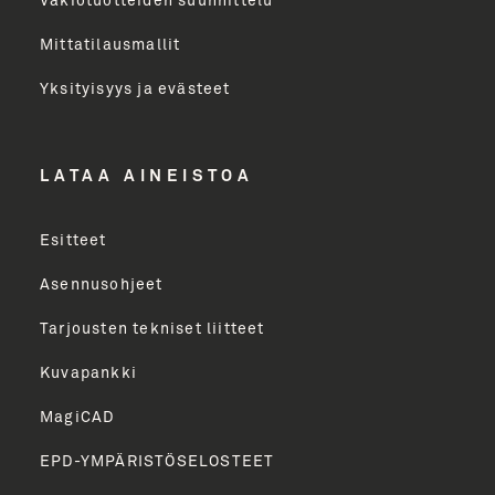
Vakiotuotteiden suunnittelu
Mittatilausmallit
Toimenkuva
Yksityisyys ja evästeet
LÄHETÄ
LATAA AINEISTOA
Esitteet
Asennusohjeet
Tarjousten tekniset liitteet
Kuvapankki
MagiCAD
EPD-YMPÄRISTÖSELOSTEET
English