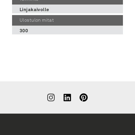
Linjakaivolle
Ulostulon mitat
300
Liity
uutiskirjeen
tilaajaksi