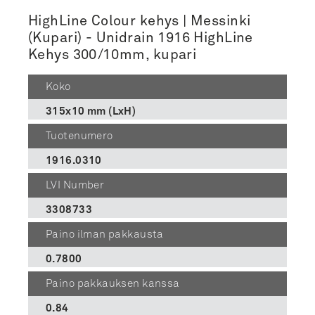
HighLine Colour kehys | Messinki
(Kupari) - Unidrain 1916 HighLine
Kehys 300/10mm, kupari
Koko
315x10 mm (LxH)
Tuotenumero
1916.0310
LVI Number
3308733
Paino ilman pakkausta
0.7800
Paino pakkauksen kanssa
0.84