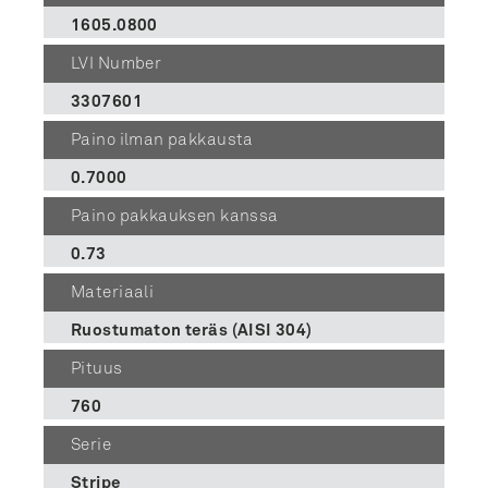
1605.0800
LVI Number
3307601
Paino ilman pakkausta
0.7000
Paino pakkauksen kanssa
0.73
Materiaali
Ruostumaton teräs (AISI 304)
Pituus
760
Serie
Stripe