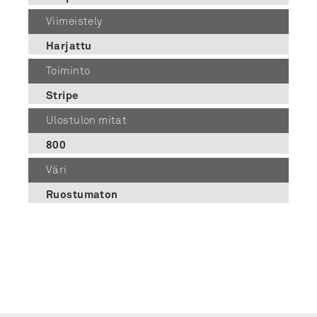
Viimeistely
Harjattu
Toiminto
Stripe
Ulostulon mitat
800
Väri
Ruostumaton