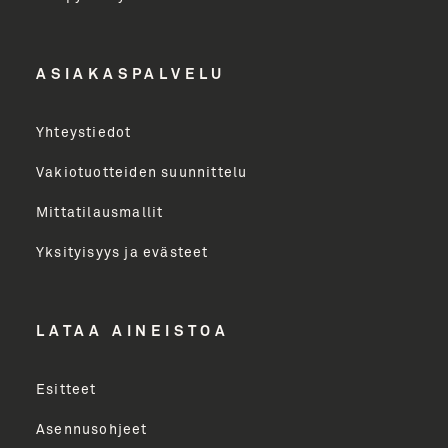
Etunimi
ASIAKASPALVELU
Yritys
Yhteystiedot
Email Address
Vakiotuotteiden suunnittelu
Mittatilausmallit
Toimenkuva
Yksityisyys ja evästeet
LÄHETÄ
LATAA AINEISTOA
Esitteet
Asennusohjeet