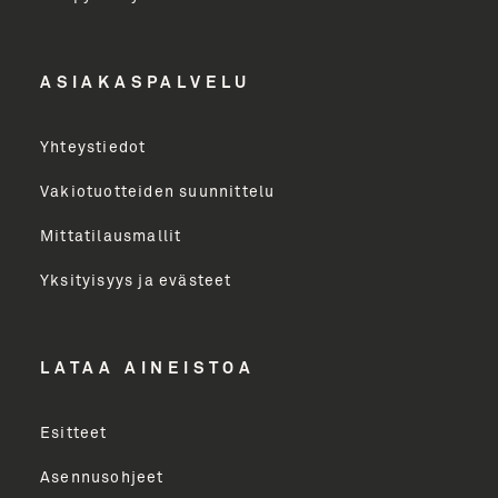
Etunimi
ASIAKASPALVELU
Yritys
Yhteystiedot
Email Address
Vakiotuotteiden suunnittelu
Mittatilausmallit
Toimenkuva
Yksityisyys ja evästeet
LÄHETÄ
LATAA AINEISTOA
Esitteet
Asennusohjeet