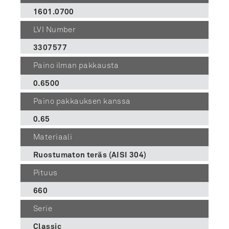
1601.0700
LVI Number
3307577
Paino ilman pakkausta
0.6500
Paino pakkauksen kanssa
0.65
Materiaali
Ruostumaton teräs (AISI 304)
Pituus
660
Serie
Classic