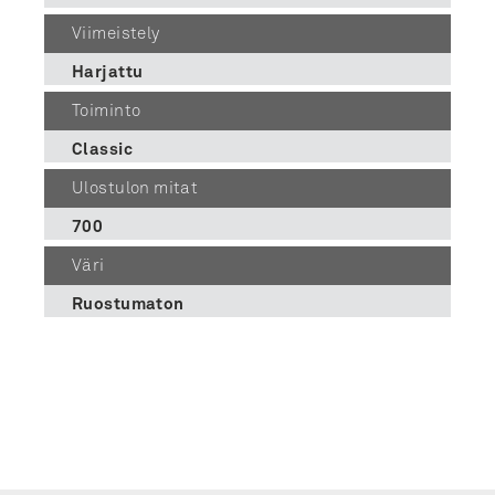
Viimeistely
Harjattu
Toiminto
Classic
Ulostulon mitat
700
Väri
Ruostumaton