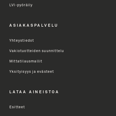
LVI-pyöräily
Etunimi
ASIAKASPALVELU
Yritys
Yhteystiedot
Email Address
Vakiotuotteiden suunnittelu
Mittatilausmallit
Toimenkuva
Yksityisyys ja evästeet
LÄHETÄ
LATAA AINEISTOA
Esitteet