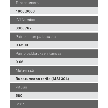
Tuotenumero
1606.0600
LVI Number
3308762
Paino ilman pakkausta
0.6500
Paino pakkauksen kanssa
0.66
Materiaali
Ruostumaton teräs (AISI 304)
Pituus
560
Serie