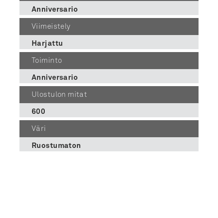
Anniversario
Viimeistely
Harjattu
Toiminto
Anniversario
Ulostulon mitat
600
Väri
Ruostumaton