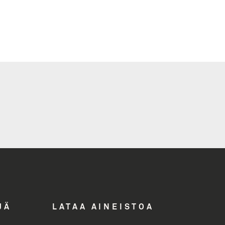
i
ddress
JÄ
LATAA AINEISTOA