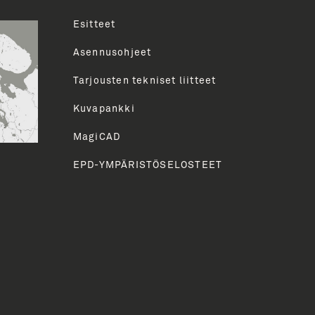
Esitteet
uva
Asennusohjeet
Tarjousten tekniset liitteet
HETÄ
Kuvapankki
MagiCAD
EPD-YMPÄRISTÖSELOSTEET