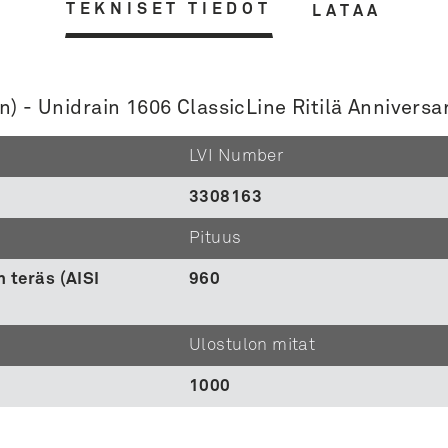
TEKNISET TIEDOT
LATAA
on) - Unidrain 1606 ClassicLine Ritilä Anniver
LVI Number
3308163
Pituus
 teräs (AISI
960
Ulostulon mitat
o
1000