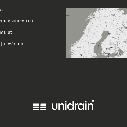
ot
Toimenk
evalikoimasta uutiskirjeemme
uutiset ja paljon muuta.
eiden suunnittelu
perua uutiskirjeen tilauksen
mallit
LÄ
 ja evästeet