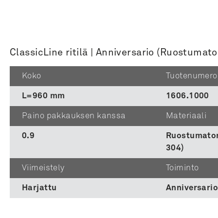
ClassicLine ritilä | Anniversario (Ruostumat
Koko
Tuotenumero
L=960 mm
1606.1000
Paino pakkauksen kanssa
Materiaali
0.9
Ruostumaton
304)
Viimeistely
Toiminto
Harjattu
Anniversari