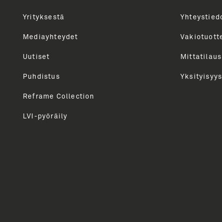
Yrityksestä
Yhteystied
Uutiskirjeen tilaajana saat tietoa Unidrainin tuot
kautta. Tarjoamme sinulle parhaat sisällöt, vinkit, 
Mediayhteydet
Vakiotuott
Lähetämme uutiskirjeen n. 6 kertaa vuodessa. Voit 
Uutiset
Mittatilaus
milloin tahansa.
Puhdistus
Yksityisyys
Reframe Collection
LVI-pyöräily