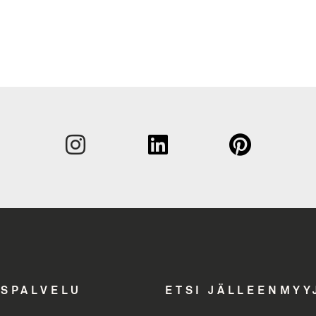
Sukunim
Etunimi
Yritys
Email A
ASPALVELU
ETSI JÄLLEENMYY