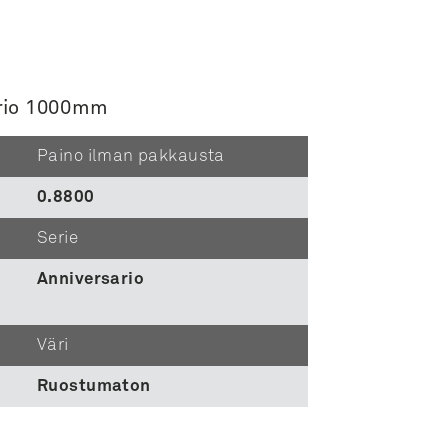
sario 1000mm
Paino ilman pakkausta
0.8800
Serie
Anniversario
Väri
Ruostumaton