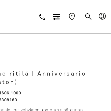
Dansk
Deutsch
Suomi
Nederlands
e ritilä | Anniversario
aton)
1606.1000
3308163
ClassicLine-kehyksen upotetun sisäreunan