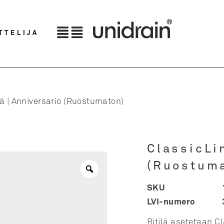
TTELIJA
ilä | Anniversario (Ruostumaton)
ClassicLin
(Ruostum
SKU
LVI-numero
Ritilä asetetaan 