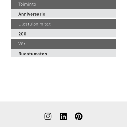
Toiminto
Anniversario
Ulostulon mitat
200
Väri
Ruostumaton