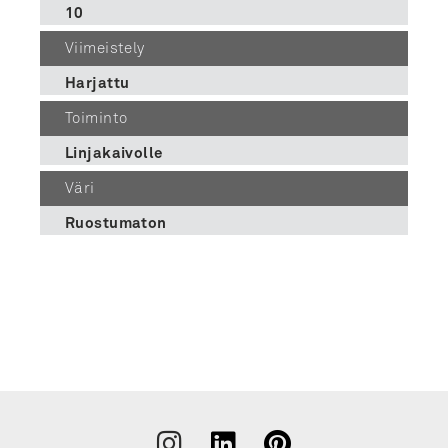
10
Viimeistely
Harjattu
Toiminto
Linjakaivolle
Väri
Ruostumaton