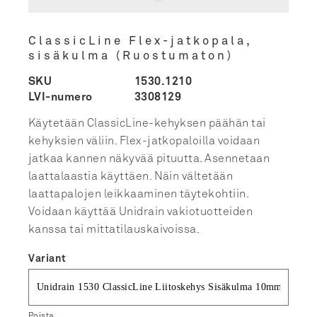
ClassicLine Flex-jatkopala,
sisäkulma (Ruostumaton)
SKU
1530.1210
LVI-numero
3308129
Käytetään ClassicLine-kehyksen päähän tai
kehyksien väliin. Flex-jatkopaloilla voidaan
jatkaa kannen näkyvää pituutta. Asennetaan
laattalaastia käyttäen. Näin vältetään
laattapalojen leikkaaminen täytekohtiin.
Voidaan käyttää Unidrain vakiotuotteiden
kanssa tai mittatilauskaivoissa.
Variant
Poista