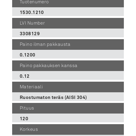
Tuotenumero
1530.1210
LVI Number
3308129
Paino ilman pakkausta
0.1200
Paino pakkauksen kanssa
0.12
Materiaali
Ruostumaton teräs (AISI 304)
Pituus
120
Korkeus