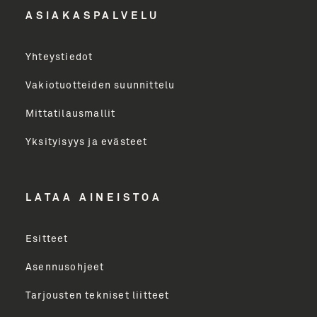
ASIAKASPALVELU
Yritys
Yhteystiedot
Email Address
Vakiotuotteiden suunnittelu
Mittatilausmallit
Toimenkuva
Yksityisyys ja evästeet
LÄHETÄ
LATAA AINEISTOA
Esitteet
Asennusohjeet
Tarjousten tekniset liitteet