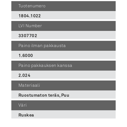
Tuotenumero
1804.1022
LVI Number
3307702
Paino ilman pakkausta
1.6000
Paino pakkauksen kanssa
2.024
Materiaali
Ruostumaton teräs, Puu
Väri
Ruskea