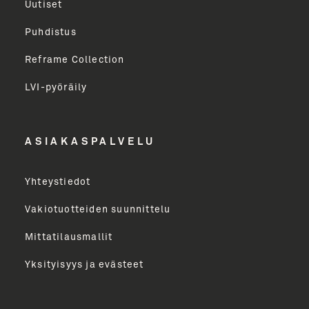
Uutiset
Puhdistus
Sukunimi
Reframe Collection
LVI-pyöräily
Etunimi
ASIAKASPALVELU
Yritys
Yhteystiedot
Email Address
Vakiotuotteiden suunnittelu
Mittatilausmallit
Toimenkuva
Yksityisyys ja evästeet