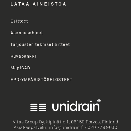
LÄHETÄ
LATAA AINEISTOA
Esitteet
Asennusohjeet
Tarjousten tekniset liitteet
Kuvapankki
MagiCAD
EPD-YMPÄRISTÖSELOSTEET
English
Norsk Bokmål
Svenska
Dansk
Vitas Group Oy, Kipinätie 1, 06150 Porvoo, Finland
Asiakaspalvelu:
info@unidrain.fi
/
020 778 9030
Deutsch