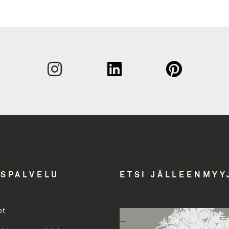
Sukunim
Etunimi
Yritys
Email A
ASPALVELU
ETSI JÄLLEENMYY
ot
Toimenk
evalikoimasta uutiskirjeemme