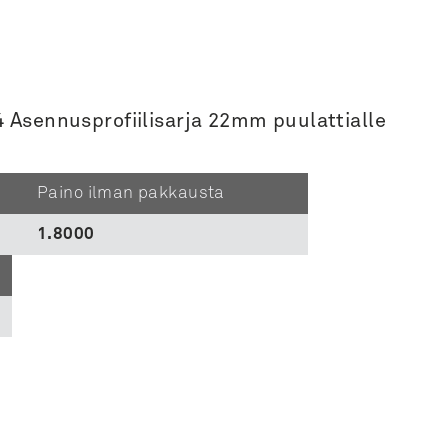
 Asennusprofiilisarja 22mm puulattialle
Paino ilman pakkausta
1.8000