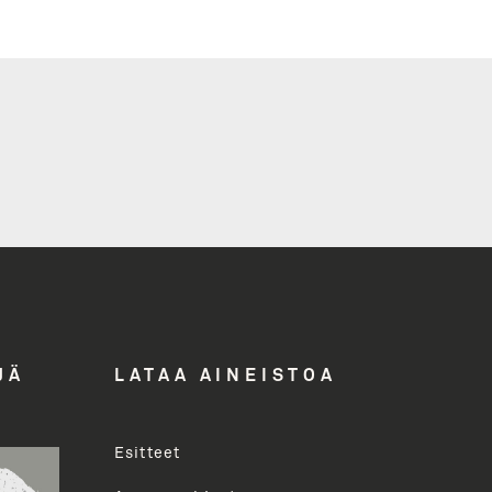
i
ddress
JÄ
LATAA AINEISTOA
Esitteet
uva