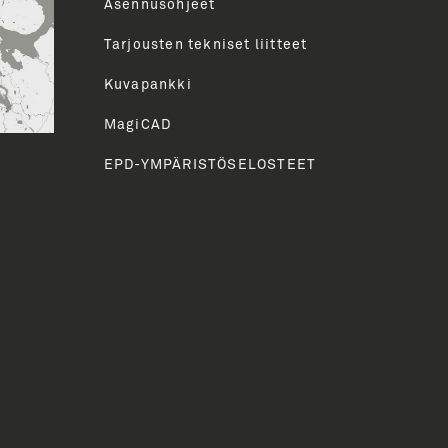
Asennusohjeet
Tarjousten tekniset liitteet
HETÄ
Kuvapankki
MagiCAD
EPD-YMPÄRISTÖSELOSTEET