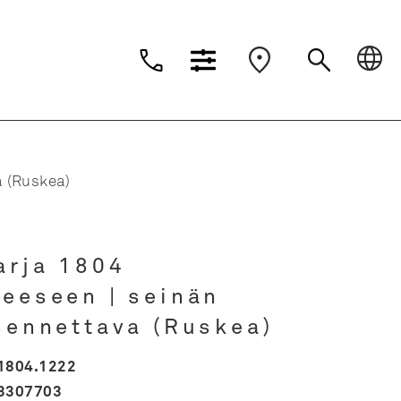
Dansk
Deutsch
Suomi
Nederlands
a (Ruskea)
arja 1804
eeseen | seinän
sennettava (Ruskea)
1804.1222
3307703