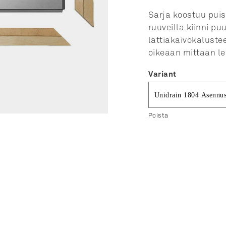
Sarja koostuu puisi
ruuveilla kiinni p
lattiakaivokalustee
oikeaan mittaan le
Variant
Poista