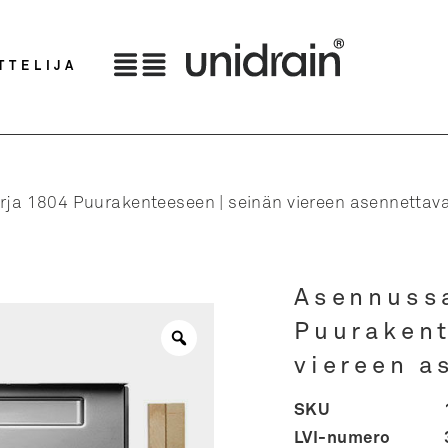
TTELIJA
ja 1804 Puurakenteeseen | seinän viereen asennettav
Asennuss
Puurakent
viereen a
SKU
LVI-numero