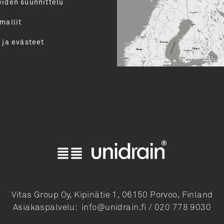
uutiset ja paljon muuta.
eiden suunnittelu
perua uutiskirjeen tilauksen
mallit
LÄ
 ja evästeet
Vitas Group Oy, Kipinätie 1, 06150 Porvoo, Finland
Asiakaspalvelu:
info@unidrain.fi
/
020 778 9030