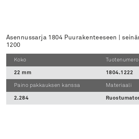
Asennussarja 1804 Puurakenteeseen | seinän
1200
Koko
Tuotenumero
22 mm
1804.1222
Paino pakkauksen kanssa
Materiaali
2.284
Ruostumaton