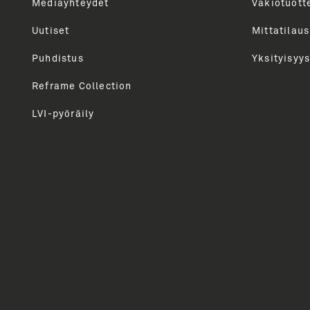
kautta. Tarjoamme sinulle parhaat sisällöt, vinkit, 
Mediayhteydet
Vakiotuott
Lähetämme uutiskirjeen n. 6 kertaa vuodessa. Voit 
Uutiset
Mittatilaus
milloin tahansa.
Puhdistus
Yksityisyys
Reframe Collection
LVI-pyöräily