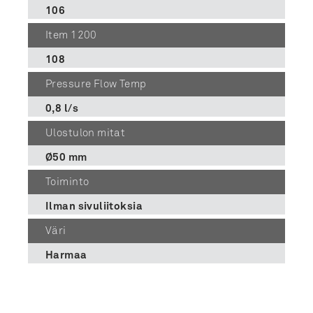
106
Item 1200
108
Pressure Flow Temp
0,8 l/s
Ulostulon mitat
Ø50 mm
Toiminto
Ilman sivuliitoksia
Väri
Harmaa