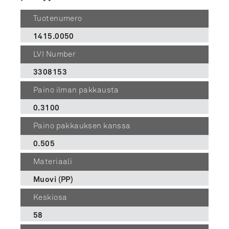
Tuotenumero
1415.0050
LVI Number
3308153
Paino ilman pakkausta
0.3100
Paino pakkauksen kanssa
0.505
Materiaali
Muovi (PP)
Keskiosa
58