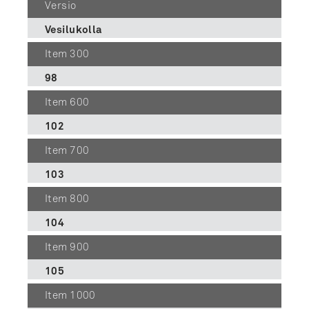
Versio
Vesilukolla
Item 300
98
Item 600
102
Item 700
103
Item 800
104
Item 900
105
Item 1000