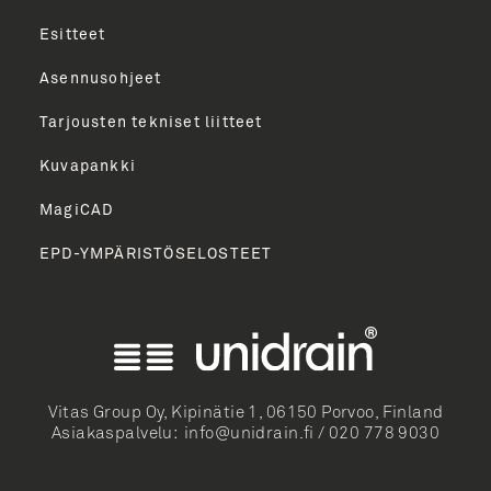
Esitteet
Asennusohjeet
Tarjousten tekniset liitteet
Kuvapankki
MagiCAD
EPD-YMPÄRISTÖSELOSTEET
English
Norsk Bokmål
Svenska
Dansk
Vitas Group Oy, Kipinätie 1, 06150 Porvoo, Finland
Asiakaspalvelu:
info@unidrain.fi
/
020 778 9030
Deutsch
Nederlands