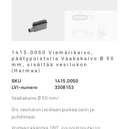
1415.0050 Viemärikaivo,
päätypoistolla Vaakakaivo Ø 50
mm, sisältää vesilukon
(Harmaa)
SKU
1415.0050
LVI-numero
3308153
Vaakakaivo Ø 50 mm/
Sis. vesilukon (voidaan purkaa osiin ja
puhdistaa).
Voidaan kääntää 180˚, jos poistoputki on