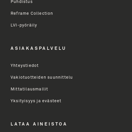
Puhdistus
Sukunimi
Reframe Collection
LVI-pyöräily
Etunimi
ASIAKASPALVELU
Yritys
Yhteystiedot
Email Address
Vakiotuotteiden suunnittelu
Mittatilausmallit
Toimenkuva
Yksityisyys ja evästeet
LÄHETÄ
LATAA AINEISTOA