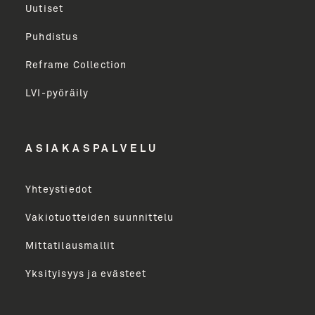
milloin tahansa.
Uutiset
Puhdistus
Sukunimi
Reframe Collection
LVI-pyöräily
Etunimi
ASIAKASPALVELU
Yritys
Yhteystiedot
Email Address
Vakiotuotteiden suunnittelu
Mittatilausmallit
Toimenkuva
Yksityisyys ja evästeet