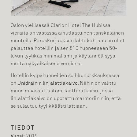
Oslon ylellisessä Clarion Hotel The Hubissa
vieraita on vastassa ainutlaatuinen tanskalainen
muotoilu. Peruskorjauksen lähtökohtana on ollut
palauttaa hotelliin ja sen 810 huoneeseen 50-
luvun tyylikäs minimalismi ja käytännöllisyys,
mutta nykyaikaisena versiona.
Hotellin kylpyhuoneiden suihkunurkkauksessa
on
Unidrainin linjalattiakaivo
. Niihin on valittu
muun muassa Custom-laattaratkaisu, jossa
linjalattiakaivo on upotettu marmoriin niin, että
se sulautuu tyylikkäästi lattiaan.
TIEDOT
Vuosi:
2019