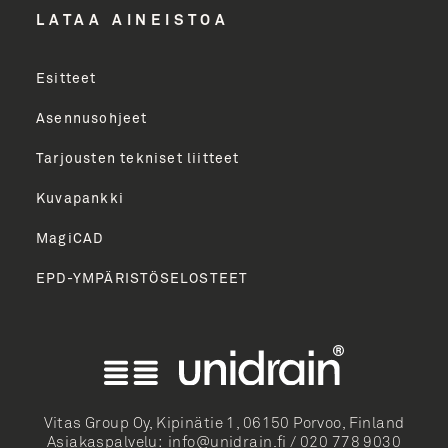
LÄHETÄ
LATAA AINEISTOA
Esitteet
Asennusohjeet
Tarjousten tekniset liitteet
Kuvapankki
MagiCAD
EPD-YMPÄRISTÖSELOSTEET
English
Norsk Bokmål
Svenska
Dansk
Vitas Group Oy, Kipinätie 1, 06150 Porvoo, Finland
Asiakaspalvelu:
info@unidrain.fi
/
020 778 9030
Deutsch