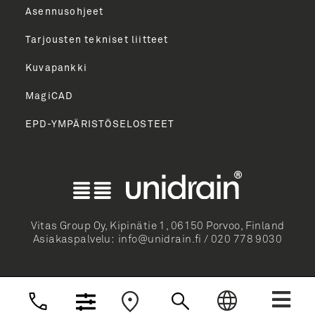
Asennusohjeet
Tarjousten tekniset liitteet
Kuvapankki
MagiCAD
EPD-YMPÄRISTÖSELOSTEET
English
Norsk Bokmål
Svenska
Dansk
Vitas Group Oy, Kipinätie 1, 06150 Porvoo, Finland
Asiakaspalvelu:
info@unidrain.fi
/
020 778 9030
Deutsch
Nederlands
Suomi