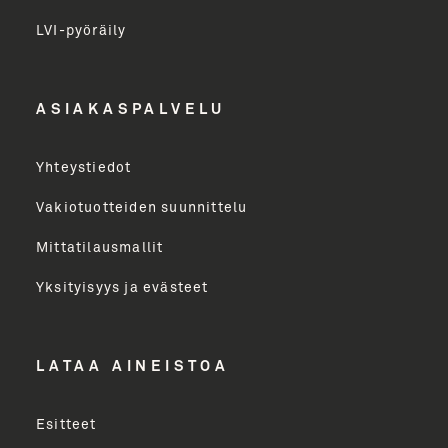
LVI-pyöräily
Etunimi
ASIAKASPALVELU
Yritys
Yhteystiedot
Email Address
Vakiotuotteiden suunnittelu
Mittatilausmallit
Toimenkuva
Yksityisyys ja evästeet
LÄHETÄ
LATAA AINEISTOA
Esitteet