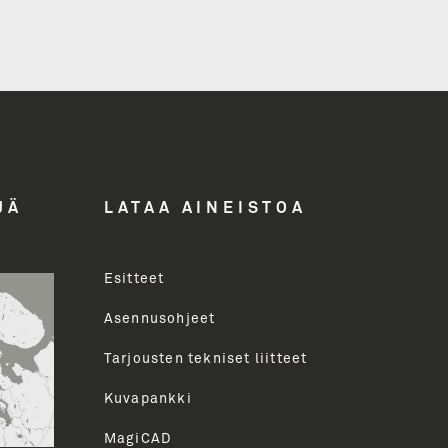
ddress
JÄ
LATAA AINEISTOA
Esitteet
uva
Asennusohjeet
Tarjousten tekniset liitteet
HETÄ
Kuvapankki
MagiCAD