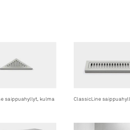
ne saippuahyllyt, kulma
ClassicLine saippuahylly