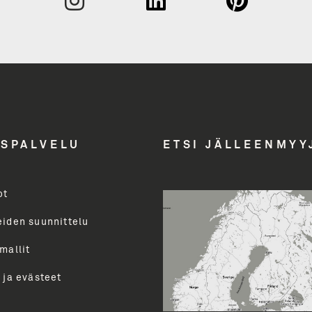
Etunimi
Yritys
Email A
ASPALVELU
ETSI JÄLLEENMYY
ot
Toimenk
evalikoimasta uutiskirjeemme
uutiset ja paljon muuta.
eiden suunnittelu
perua uutiskirjeen tilauksen
mallit
LÄ
 ja evästeet