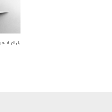
puahyllyt,
i