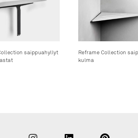
ollection saippuahyllyt
Reframe Collection saip
lastat
kulma
Sukunim