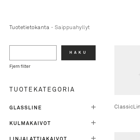
Tuotetietokanta
-
Saippuahyllyt
HAKU
Fjern filter
TUOTEKATEGORIA
REFRAME COLLECTION
ClassicLi
GLASSLINE
ClassicLine kehykset
KULMAKAIVOT
ClassicLine ritilät
ClassicLine kehykset
LINJALATTIAKAIVOT